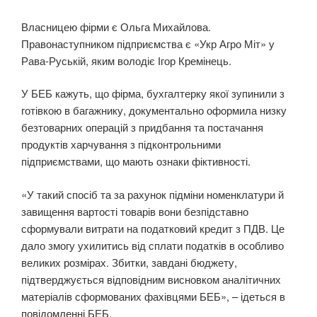
Власницею фірми є Ольга Михайлова.
Правонаступником підприємства є «Укр Агро Міт» у
Рава-Руській, яким володіє Ігор Кремінець.
У БЕБ кажуть, що фірма, бухгалтерку якої зупинили з
готівкою в багажнику, документально оформила низку
безтоварних операцій з придбання та постачання
продуктів харчування з підконтрольними
підприємствами, що мають ознаки фіктивності.
«У такий спосіб та за рахунок підміни номенклатури й
завищення вартості товарів вони безпідставно
сформували витрати на податковий кредит з ПДВ. Це
дало змогу ухилитись від сплати податків в особливо
великих розмірах. Збитки, завдані бюджету,
підтверджується відповідним висновком аналітичних
матеріалів сформованих фахівцями БЕБ», – ідеться в
повідомленні БЕБ.