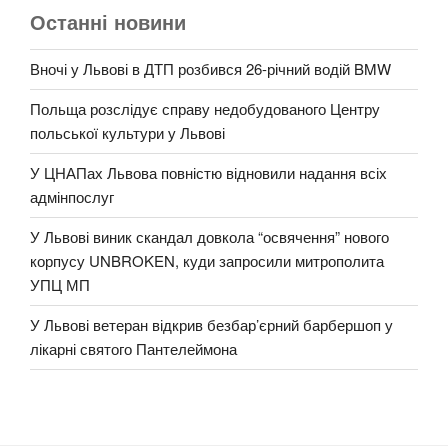
Останні новини
Вночі у Львові в ДТП розбився 26-річний водій BMW
Польща розслідує справу недобудованого Центру
польської культури у Львові
У ЦНАПах Львова повністю відновили надання всіх
адмінпослуг
У Львові виник скандал довкола “освячення” нового
корпусу UNBROKEN, куди запросили митрополита
УПЦ МП
У Львові ветеран відкрив безбар’єрний барбершоп у
лікарні святого Пантелеймона