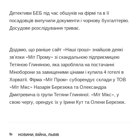
Детективи БЕБ під час обшуків на фірмі та в її
посадовців вилучили документи і чорнову бухгалтерію.
Досудове розслідування триває.
Додамо, що раніше сайт «Наші гроші» знайшов деякі
зв’язки «Міт Прому» зі скандальною підприємицею
Тетяною Глиняною, яка заробляла на постачанні
Міноборони за завищеними цінами і купила 4 готелі в
Хорватії. Фірма «Міт Пром» суборендує склади у ТОВ
«Міт Мікс» Назарія Березюка та Олександра
Дмитревича із групи Тетяни Глиняної. «Міт Мікс», у
свою чергу, орендує їх у Ірини Кут та Олени Березюк.
КАТЕГОРІЇ
НОВИНИ
,
ВІЙНА
,
ЛЬВІВ