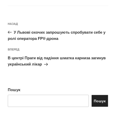
Навігація
Попередній
НАЗАД
записів
запис:
У Львові охочих запрошують спробувати себе у
ролі оператора FPV-дрона
Наступний
ВПЕРЕД
запис
В центрі Праги від падіння шматка карниза загинув
український лікар
Пошук
Пошук