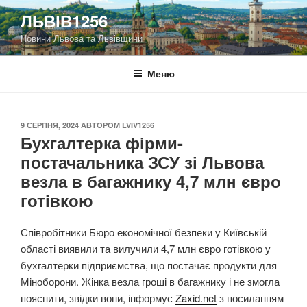
Перейти
ЛЬВІВ1256
до
Новини Львова та Львівщини
вмісту
Меню
ОПУБЛІКОВАНО
9 СЕРПНЯ, 2024
АВТОРОМ
LVIV1256
Бухгалтерка фірми-
постачальника ЗСУ зі Львова
везла в багажнику 4,7 млн євро
готівкою
Співробітники Бюро економічної безпеки у Київській
області виявили та вилучили 4,7 млн євро готівкою у
бухгалтерки підприємства, що постачає продукти для
Міноборони. Жінка везла гроші в багажнику і не змогла
пояснити, звідки вони, інформує
Zaxid.net
з посиланням