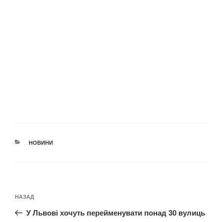
КАТЕГОРІЇ
НОВИНИ
Навігація
Попередній
НАЗАД
записів
запис:
У Львові хочуть перейменувати понад 30 вулиць