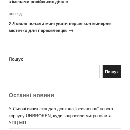
з іменами російських діячів
Наступний
ВПЕРЕД
запис
У Львові почали монтувати перше контейнерне
містечко для переселенців
Пошук
Пошук
Останні новини
У Львові виник скандал довкола “освячення” нового
корпусу UNBROKEN, куди запросили митрополита
УПЦ МП