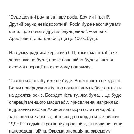
“Буде другий раунд за пару років. Другий і третій.
Другий раунд невідворотний. Росія буде накопичувати
сили, щоб почати другий раунд війни”, – заявив
Арестович та наголосив, що це 100% буде.
На думку радника керівника ОП, таких масштабів як
зараз вже не буде, проте нова війна буде у вигляді
окремої операції на окремому напрямку.
“Такого масштабу вже не буде. Вони просто не здатні.
Бо ми попереджали їх, що вони втратять боєздатність
на десятки років. Боєздатність ту, яка була… Це буде
операція меншого масштабу, присвячена, наприклад,
відрізанню нас від Азовського моря остаточно, або
захоплення Харкова, або вихід на кордони так званих
“ЛДНР” в адміністративних проекціях, які вони визнали
напередодні війни. Окрема операція на окремому