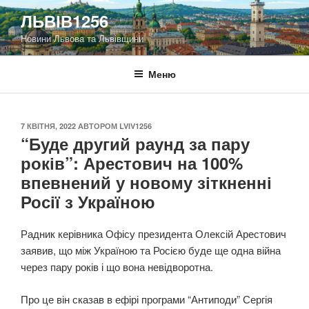
Перейти
ЛЬВІВ1256
до
Новини Львова та Львівщини
вмісту
Меню
ОПУБЛІКОВАНО
7 КВІТНЯ, 2022
АВТОРОМ
LVIV1256
“Буде другий раунд за пару
років”: Арестович на 100%
впевнений у новому зіткненні
Росії з Україною
Радник керівника Офісу президента Олексій Арестович
заявив, що між Україною та Росією буде ще одна війна
через пару років і що вона невідворотна.
Про це він сказав в ефірі програми “Антиподи” Сергія