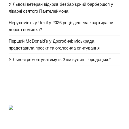
У Львові ветеран відкрив безбар’єрний барбершоп у
лікарні святого Пантелеймона
Нерухомість у Чехії у 2026 році: дешева квартира чи
дорога помилка?
Перший McDonald’s у Дрогобичі: міськрада
представила проєкт та оголосила опитування
У Львові ремонтуватимуть 2 км вулиці Городоцької