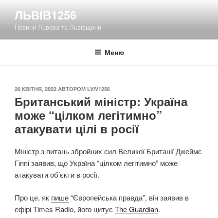
Перейти
ЛЬВІВ1256
до
Новини Львова та Львівщини
вмісту
Меню
ОПУБЛІКОВАНО
26 КВІТНЯ, 2022
АВТОРОМ
LVIV1256
Британський міністр: Україна
може “цілком легітимно”
атакувати цілі в росії
Міністр з питань збройних сил Великої Британії Джеймс
Гіппі заявив, що Україна “цілком легітимно” може
атакувати об’єкти в росії.
Про це, як
пише
“Європейська правда”, він заявив в
ефірі Times Radio, його цитує
The Guardian
.