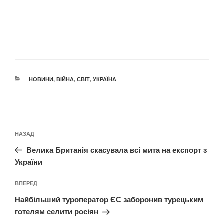
КАТЕГОРІЇ
НОВИНИ
,
ВІЙНА
,
СВІТ
,
УКРАЇНА
Навігація
Попередній
НАЗАД
записів
запис:
Велика Британія скасувала всі мита на експорт з
України
Наступний
ВПЕРЕД
запис
Найбільший туроператор ЄС заборонив турецьким
готелям селити росіян