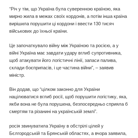
“Річ у тім, що Україна була суверенною країною, яка
мирно жила в межах своїх кордонів, а потім інша країна
вирішила порушити ці кордони і ввести 130 тисяч
військових до їхньої країни.
Це започаткувало війну між Україною та росією, а у
війні Україна має завдати удару вглиб супротивника,
щоб атакувати його логістичні лінії, запаси палива,
склади боєприпасів, і це частина війни”, – заявив
міністр.
Він додав, що “цілком законно для України
націлюватися вглиб росії, щоб порушити логістику, яка,
якби вона не була порушена, безпосередньо сприяла б
смертям та різанині на українській землі”.
росія звинуватила Україну в обстрілі цілей у
Бєлгородській та Брянській областях, а вчора заявила,