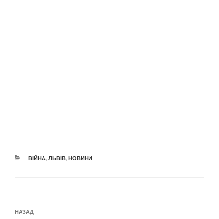
КАТЕГОРІЇ
ВІЙНА
,
ЛЬВІВ
,
НОВИНИ
Навігація
Попередній
НАЗАД
записів