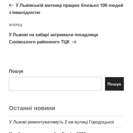
запис:
У Львівській митниці працює близько 100 людей
з інвалідністю
Наступний
ВПЕРЕД
запис
У Львові на хабарі затримали посадовця
Сихівського районного ТЦК
Пошук
Пошук
Останні новини
У Львові ремонтуватимуть 2 км вулиці Городоцької