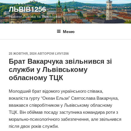
Перейти
ЛЬВІВ1256
до
Новини Львова та Львівщини
вмісту
Меню
ОПУБЛІКОВАНО
25 ЖОВТНЯ, 2024
АВТОРОМ
LVIV1256
Брат Вакарчука звільнився зі
служби у Львівському
обласному ТЦК
Молодший брат відомого українського співака,
вокаліста гурту “Океан Ельзи” Святослава Вакарчука,
вважався співробітником у Львівському обласному
ТЦК. Він обіймав посаду заступника командира роти з
морально-психологічного забезпечення, але звільнився
після двох років служби.