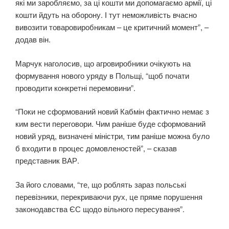
які ми заробляємо, за ці кошти ми допомагаємо армії, ці
кошти йдуть на оборону. І тут неможливість вчасно
вивозити товаровиробникам – це критичний момент”, –
додав він.
Марчук наголосив, що агровиробники очікують на
формування нового уряду в Польщі, “щоб почати
проводити конкретні перемовини”.
“Поки не сформований новий Кабмін фактично немає з
ким вести переговори. Чим раніше буде сформований
новий уряд, визначені міністри, тим раніше можна було
б входити в процес домовленостей”, – сказав
представник ВАР.
За його словами, “те, що роблять зараз польські
перевізники, перекриваючи рух, це пряме порушення
законодавства ЄС щодо вільного пересування”.