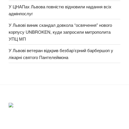
У ЦНАПах Львова повністю відновили надання всіх
адмінпослуг
У Львові виник скандал довкола “освячення” нового
корпусу UNBROKEN, куди запросили митрополита
УПЦ МП
У Львові ветеран відкрив безбар’єрний барбершоп у
лікарні святого Пантелеймона