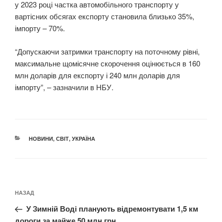
у 2023 році частка автомобільного транспорту у
вартісних обсягах експорту становила близько 35%,
імпорту – 70%.
“Допускаючи затримки транспорту на поточному рівні,
максимальне щомісячне скорочення оцінюється в 160
млн доларів для експорту і 240 млн доларів для
імпорту”, – зазначили в НБУ.
КАТЕГОРІЇ
НОВИНИ
,
СВІТ
,
УКРАЇНА
Навігація
Попередній
НАЗАД
записів
запис:
У Зимній Воді планують відремонтувати 1,5 км
дороги за майже 50 млн грн