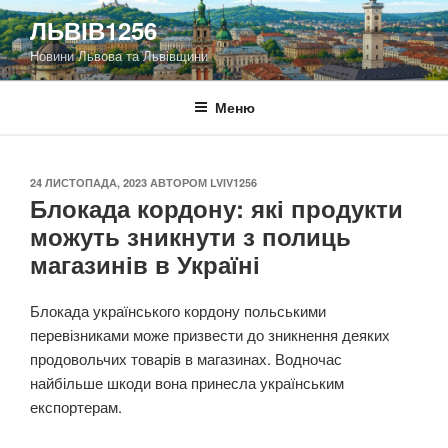
Перейти
ЛЬВІВ1256
до
Новини Львова та Львівщини
вмісту
Меню
ОПУБЛІКОВАНО
24 ЛИСТОПАДА, 2023
АВТОРОМ
LVIV1256
Блокада кордону: які продукти
можуть зникнути з полиць
магазинів в Україні
Блокада українського кордону польськими
перевізниками може призвести до зникнення деяких
продовольчих товарів в магазинах. Водночас
найбільше шкоди вона принесла українським
експортерам.