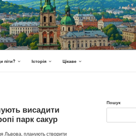
и піти?
Історія
Цікаве
Пошук
нують висадити
опі парк сакур
іля Львова, планують створити