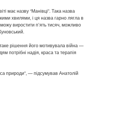
іті має назву “Манівці”. Така назва
акими хвилями, і ця назва гарно лягла в
зможу виростити п’ять тисяч, можливо
Куновський.
 таке рішення його мотивувала війна —
дям потрібні надія, краса та терапія
раса природи”, — підсумував Анатолій