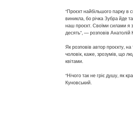
“Проєкт найбільшого парку в св
виникла, бо річка Зубра йде т
наш проєкт. Своїми силами я 
десять”, — розповів Анатолій 
Як розповів автор проєкту, на
чоловік, каже, зрозумів, що лю
квітами.
“Нічого так не гріє душу, як к
Куновський.