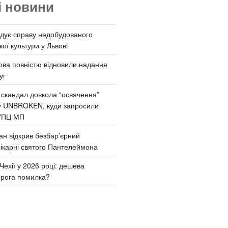
і новини
дує справу недобудованого
ої культури у Львові
ва повністю відновили надання
уг
 скандал довкола “освячення”
у UNBROKEN, куди запросили
УПЦ МП
ан відкрив безбар’єрний
ікарні святого Пантелеймона
Чехії у 2026 році: дешева
орога помилка?