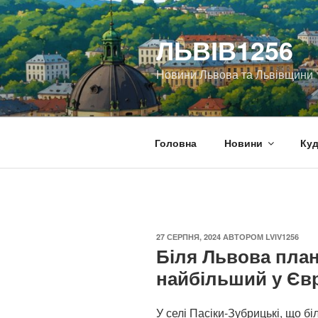
Перейти
до
ЛЬВІВ1256
вмісту
Новини Львова та Львівщини
Головна
Новини
Куд
ОПУБЛІКОВАНО
27 СЕРПНЯ, 2024
АВТОРОМ
LVIV1256
Біля Львова пла
найбільший у Євр
У селі Пасіки-Зубрицькі, що б