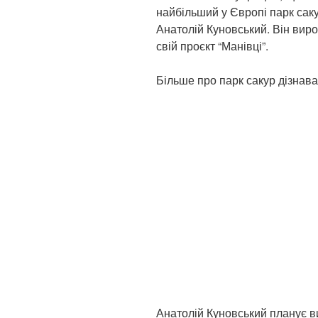
найбільший у Європі парк сак
Анатолій Куновський. Він виро
свій проєкт “Манівці”.
Більше про парк сакур дізнав
Анатолій Куновський планує ви