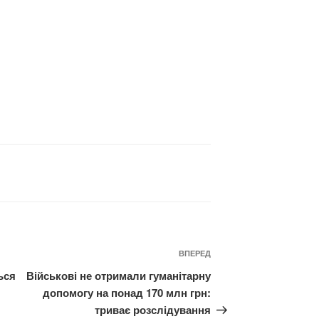
Наступний
ВПЕРЕД
запис
ься
Військові не отримали гуманітарну
допомогу на понад 170 млн грн:
триває розслідування