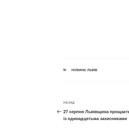
КАТЕГОРІЇ
НОВИНИ
,
ЛЬВІВ
Навігація
Попередній
НАЗАД
записів
запис:
27 серпня Львівщина прощаєт
із одинадцятьма захисниками