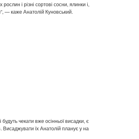
рослин і різні сортові сосни, ялинки і,
и”, — каже Анатолій Куновський.
і будуть чекати вже осінньої висадки, є
в. Висаджувати їх Анатолій планує у на