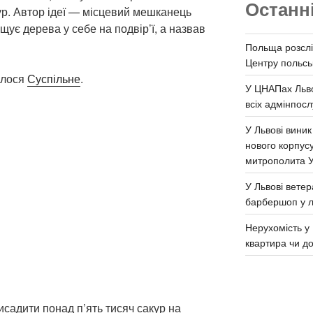
Останн
ур. Автор ідеї — місцевий мешканець
щує дерева у себе на подвір’ї, а назвав
Польща розслі
Центру польськ
алося
Суспільне
.
У ЦНАПах Льво
всіх адмінпосл
У Львові виник
нового корпус
митрополита 
У Львові ветер
барбершоп у л
Нерухомість у 
квартира чи д
садити понад п’ять тисяч сакур на