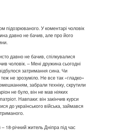
ом підозрюваного. У коментарі чоловік
сина давно не бачив, але про його
ини.
исто давно не бачив, спілкувалися
ив чоловік. – Мені дружина сьогодні
відбулося затримання сина. Чи
 теж не зрозуміло. Не все так «гладко»
омешканням, забрали техніку, скрутили
ріон не було, він не мав ніяких
патріот. Навпаки: він закінчив курси
ся до українського війська, займався
атриманого.
– 18-річний житель Дніпра під час