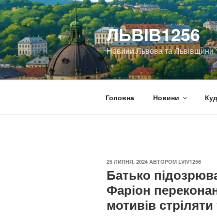
Перейти
до
ЛЬВІВ1256
вмісту
Новини Львова та Львівщини
Головна
Новини
Куд
ОПУБЛІКОВАНО
25 ЛИПНЯ, 2024
АВТОРОМ
LVIV1256
Батько підозрюва
Фаріон переконан
мотивів стрілят