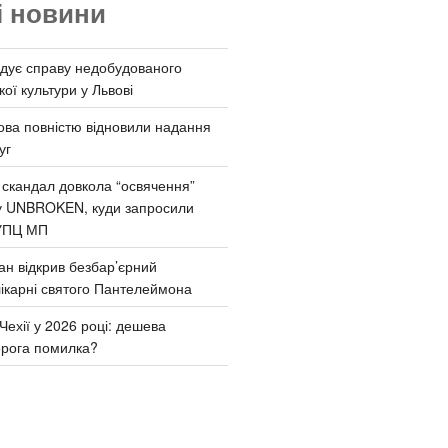
і новини
дує справу недобудованого
ої культури у Львові
ва повністю відновили надання
уг
 скандал довкола “освячення”
у UNBROKEN, куди запросили
УПЦ МП
ан відкрив безбар’єрний
ікарні святого Пантелеймона
Чехії у 2026 році: дешева
орога помилка?