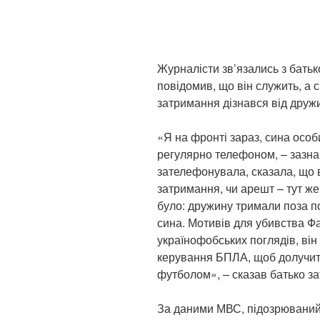
Журналісти зв’язались з батьк
повідомив, що він служить, а 
затримання дізнався від друж
«Я на фронті зараз, сина особ
регулярно телефоном, – зазнач
зателефонувала, сказала, що 
затримання, чи арешт – тут же
було: дружину тримали поза п
сина. Мотивів для убивства Фа
українофобських поглядів, він 
керування БПЛА, щоб долучити
футболом», – сказав батько з
За даними МВС, підозрюваний 