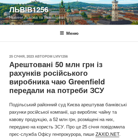
Перейти
ЛЬВІВ1256
до
Новини Львова та Львівщини
вмісту
Меню
ОПУБЛІКОВАНО
25 СІЧНЯ, 2023
АВТОРОМ
LVIV1256
Арештовані 50 млн грн із
рахунків російського
виробника чаю Greenfield
передали на потреби ЗСУ
Подільський районний суд Києва арештував банківські
рахунки російської компанії, що виробляє чайну та
кавову продукцію, а 52 млн грн, розміщені на них,
передано на користь ЗСУ. Про це 25 січня повідомила
прес-служба Офісу генпрокурора, пише
ZAXID.NET
.