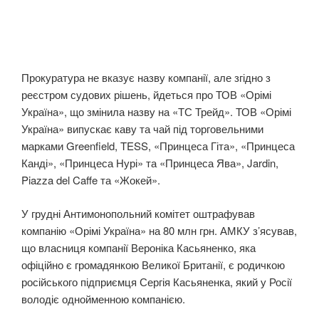
Прокуратура не вказує назву компанії, але згідно з
реєстром судових рішень, йдеться про ТОВ «Орімі
Україна», що змінила назву на «ТС Трейд». ТОВ «Орімі
Україна» випускає каву та чай під торговельними
марками Greenfield, TESS, «Принцеса Гіта», «Принцеса
Канді», «Принцеса Нурі» та «Принцеса Ява», Jardin,
Piazza del Caffe та «Жокей».
У грудні Антимонопольний комітет оштрафував
компанію «Орімі Україна» на 80 млн грн. АМКУ з’ясував,
що власниця компанії Вероніка Касьяненко, яка
офіційно є громадянкою Великої Британії, є родичкою
російського підприємця Сергія Касьяненка, який у Росії
володіє однойменною компанією.