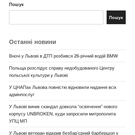
Пошук
Пошук
Останні новини
Вночі у Львові в ДТП розбився 26-річний водій BMW
Польща розслідує справу недобудованого Центру
польської культури у Львові
У ЦНАПах Львова повністю відновили надання всіх
адмінпослуг
У Львові виник скандал довкола “освячення” нового
корпусу UNBROKEN, куди запросили митрополита
УПЦ МП
У Львові ветеран відкрив безбар’єрний барбершоп у