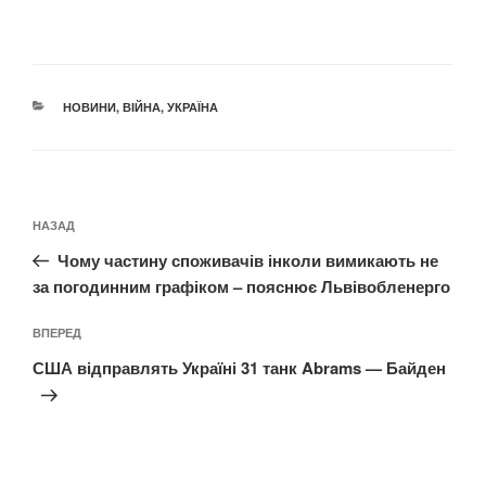
КАТЕГОРІЇ
НОВИНИ
,
ВІЙНА
,
УКРАЇНА
Навігація
Попередній
НАЗАД
записів
запис:
Чому частину споживачів інколи вимикають не
за погодинним графіком – пояснює Львівобленерго
Наступний
ВПЕРЕД
запис
США відправлять Україні 31 танк Abrams — Байден