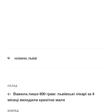
КАТЕГОРІЇ
НОВИНИ
,
ЛЬВІВ
Навігація
Попередній
НАЗАД
записів
запис:
Важила лише 600 грам: львівські лікарі за 4
місяці виходили крихітне маля
Наступний
ВПЕРЕД