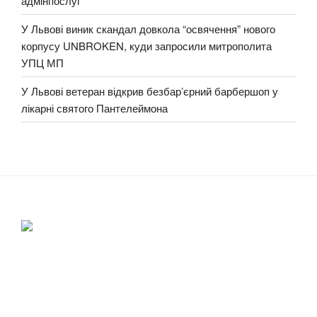
адмінпослуг
У Львові виник скандал довкола “освячення” нового
корпусу UNBROKEN, куди запросили митрополита
УПЦ МП
У Львові ветеран відкрив безбар’єрний барбершоп у
лікарні святого Пантелеймона