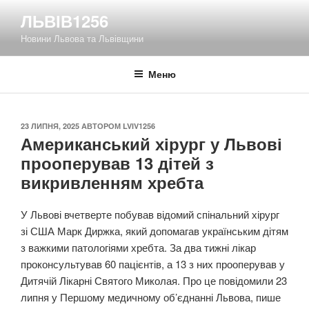
Перейти
ЛЬВІВ1256
до
Новини Львова та Львівщини
вмісту
Меню
ОПУБЛІКОВАНО
23 ЛИПНЯ, 2025
АВТОРОМ
LVIV1256
Американський хірург у Львові
прооперував 13 дітей з
викривленням хребта
У Львові вчетверте побував відомий спінальний хірург
зі США Марк Диржка, який допомагав українським дітям
з важкими патологіями хребта. За два тижні лікар
проконсультував 60 пацієнтів, а 13 з них прооперував у
Дитячій Лікарні Святого Миколая. Про це повідомили 23
липня у Першому медичному об’єднанні Львова, пише