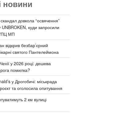
і новини
 скандал довкола “освячення”
у UNBROKEN, куди запросили
УПЦ МП
ан відкрив безбар’єрний
ікарні святого Пантелеймона
Чехії у 2026 році: дешева
орога помилка?
ld’s у Дрогобичі: міськрада
роєкт та оголосила опитування
туватимуть 2 км вулиці