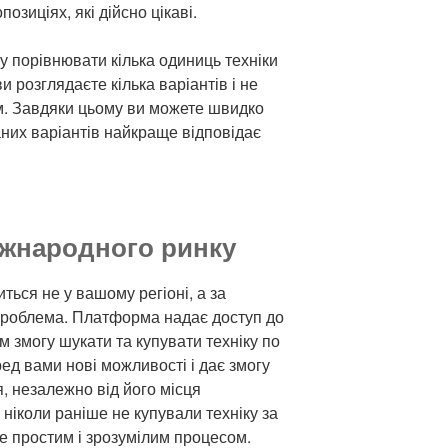
озиціях, які дійсно цікаві.
у порівнювати кілька одиниць техніки
 розглядаєте кілька варіантів і не
м. Завдяки цьому ви можете швидко
аних варіантів найкраще відповідає
іжнародного ринку
ться не у вашому регіоні, а за
проблема. Платформа надає доступ до
 змогу шукати та купувати техніку по
ред вами нові можливості і дає змогу
 незалежно від його місця
ніколи раніше не купували техніку за
е простим і зрозумілим процесом.