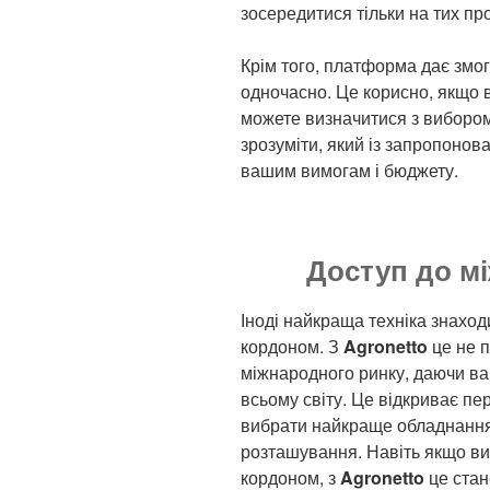
зосередитися тільки на тих проп
Крім того, платформа дає змог
одночасно. Це корисно, якщо ви
можете визначитися з виборо
зрозуміти, який із запропонов
вашим вимогам і бюджету.
Доступ до м
Іноді найкраща техніка знаходи
кордоном. З
Agronetto
це не 
міжнародного ринку, даючи вам
всьому світу. Це відкриває пе
вибрати найкраще обладнання,
розташування. Навіть якщо ви 
кордоном, з
Agronetto
це стан