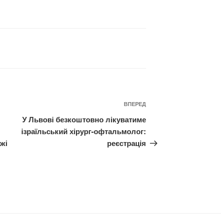
Наступний
ВПЕРЕД
запис
У Львові безкоштовно лікуватиме
ізраїльський хірург-офтальмолог:
жі
реєстрація