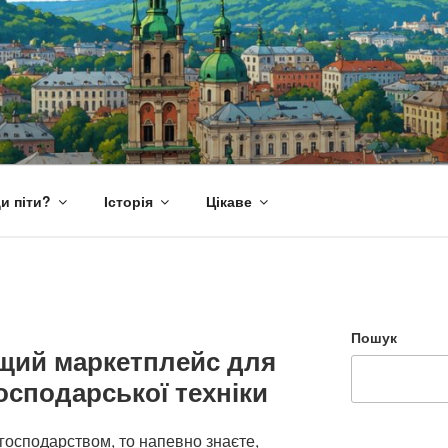
и піти?
Історія
Цікаве
Пошук
ащий маркетплейс для
осподарської техніки
 господарством, то напевно знаєте,