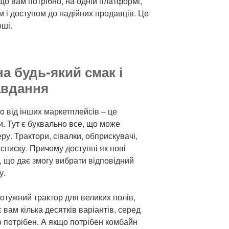
 що вам потрібно, на одній платформі,
м і доступом до надійних продавців. Це
оші.
а будь-який смак і
авдання
to від інших маркетплейсів – це
. Тут є буквально все, що може
у. Трактори, сівалки, обприскувачі,
 списку. Причому доступні як нові
ом, що дає змогу вибрати відповідний
у.
отужний трактор для великих полів,
вам кілька десятків варіантів, серед
о потрібен. А якщо потрібен комбайн