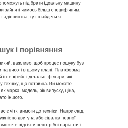
допоможуть підібрати ідеальну машину
ви зайняті чимось більш специфічним,
 садівництва, тут знайдеться
шук і порівняння
ликий, важливо, щоб процес пошуку був
o
на висоті в цьому плані. Платформа
 інтерфейс і детальні фільтри, які
 техніку, що потрібна. Ви можете
як марка, модель, рік випуску, ціна,
ато іншого.
с є чіткі вимоги до техніки. Наприклад,
ужністю двигуна або сівалка певної
зможете відсіяти непотрібні варіанти і