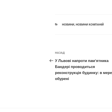
КАТЕГОРІЇ
НОВИНИ
,
НОВИНИ КОМПАНІЙ
Навігація
Попередній
НАЗАД
записів
запис:
У Львові напроти памʼятника
Бандері проводиться
реконструкція будинку: в мере
обурені