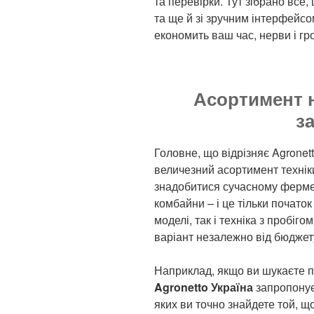
та перевірки. Тут зібрано все,
та ще й зі зручним інтерфейсо
економить ваш час, нерви і гр
Асортимент н
з
Головне, що відрізняє Agronet
величезний асортимент техніки
знадобитися сучасному фермер
комбайни – і це тільки початок
моделі, так і техніка з пробіг
варіант незалежно від бюджет
Наприклад, якщо ви шукаєте п
Agronetto Україна
запропонує 
яких ви точно знайдете той, щ