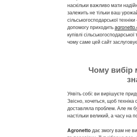
наскільки важливо мати надійну
залежить не тільки ваш урожай,
сільськогосподарської техніки 
допомогу приходить
agronetto
купівлі сільськогосподарської
чому саме цей сайт заслуговує
Чому вибір 
зн
Уявіть собі: ви вирішуєте при
Звісно, хочеться, щоб техніка 
доставляла проблем. Але як бу
настільки великий, а часу на 
Agronetto
дає змогу вам не в