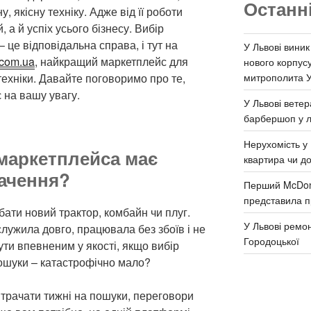
Останн
, якісну техніку. Адже від її роботи
 а й успіх усього бізнесу. Вибір
– це відповідальна справа, і тут на
У Львові виник
.com.ua
, найкращий маркетплейс для
нового корпус
митрополита 
 техніки. Давайте поговоримо про те,
 на вашу увагу.
У Львові ветер
барбершоп у л
Нерухомість у 
маркетплейса має
квартира чи д
ачення?
Перший McDona
представила п
дбати новий трактор, комбайн чи плуг.
У Львові ремон
служила довго, працювала без збоїв і не
Городоцької
ти впевненим у якості, якщо вибір
пошуки – катастрофічно мало?
итрачати тижні на пошуки, переговори