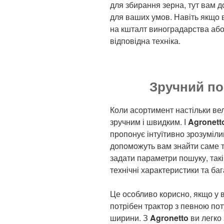
для збирання зерна, тут вам 
для ваших умов. Навіть якщо 
на кшталт виноградарства або
відповідна техніка.
Зручний по
Коли асортимент настільки ве
зручним і швидким. І
Agronett
пропонує інтуїтивно зрозумілий
допоможуть вам знайти саме ту
задати параметри пошуку, такі 
технічні характеристики та баг
Це особливо корисно, якщо у ва
потрібен трактор з певною пот
ширини. З
Agronetto
ви легко 