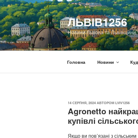
Перейти
до
ЛЬВІВ1256
вмісту
Новини Львова та Львівщини
Головна
Новини
Куд
ОПУБЛІКОВАНО
14 СЕРПНЯ, 2024
АВТОРОМ
LVIV1256
Agronetto найкр
купівлі сільськог
Якщо ви пов’язані з сільським