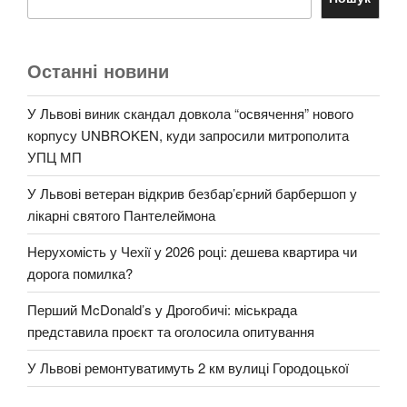
Останні новини
У Львові виник скандал довкола “освячення” нового
корпусу UNBROKEN, куди запросили митрополита
УПЦ МП
У Львові ветеран відкрив безбар’єрний барбершоп у
лікарні святого Пантелеймона
Нерухомість у Чехії у 2026 році: дешева квартира чи
дорога помилка?
Перший McDonald’s у Дрогобичі: міськрада
представила проєкт та оголосила опитування
У Львові ремонтуватимуть 2 км вулиці Городоцької