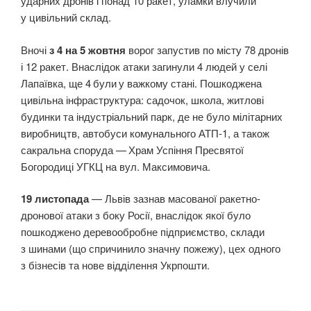
ударних дронів і понад 10 ракет, уламки влучили
у цивільний склад.
Вночі
з 4 на 5 жовтня
ворог запустив по місту 78 дронів
і 12 ракет. Внаслідок атаки загинули 4 людей у селі
Лапаївка, ще 4 були у важкому стані. Пошкоджена
цивільна інфраструктура: садочок, школа, житлові
будинки та індустріальний парк, де не було мілітарних
виробництв, автобуси комунального АТП‑1, а також
сакральна споруда — Храм Успіння Пресвятої
Богородиці УГКЦ на вул. Максимовича.
19 листопада
— Львів зазнав масованої ракетно-
дронової атаки з боку Росії, внаслідок якої було
пошкоджено деревообробне підприємство, склади
з шинами (що спричинило значну пожежу), цех одного
з бізнесів та нове відділення Укрпошти.