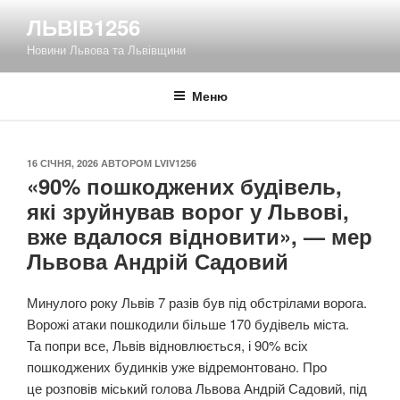
Перейти
ЛЬВІВ1256
до
Новини Львова та Львівщини
вмісту
Меню
ОПУБЛІКОВАНО
16 СІЧНЯ, 2026
АВТОРОМ
LVIV1256
«90% пошкоджених будівель,
які зруйнував ворог у Львові,
вже вдалося відновити», — мер
Львова Андрій Садовий
Минулого року Львів 7 разів був під обстрілами ворога.
Ворожі атаки пошкодили більше 170 будівель міста.
Та попри все, Львів відновлюється, і 90% всіх
пошкоджених будинків уже відремонтовано. Про
це розповів міський голова Львова Андрій Садовий, під