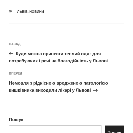
КАТЕГОРІЇ
ЛЬВІВ
,
НОВИНИ
Навігація
Попередній
НАЗАД
записів
запис:
Куди можна принести теплий одяг для
потребуючих і речі на благодійність у Львові
Наступний
ВПЕРЕД
запис
Немовля з рідкісною вродженою патологією
кишківника виходили лікарі у Львові
Пошук
Пошук