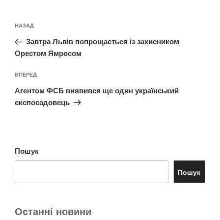
Навігація
Попередній
НАЗАД
записів
запис:
Завтра Львів попрощається із захисником
Орестом Ямросом
Наступний
ВПЕРЕД
запис
Агентом ФСБ виявився ще один український
експосадовець
Пошук
Пошук
Останні новини