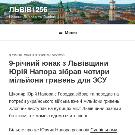
Перейти
ЛЬВІВ1256
до
Новини Львова та Львівщини
вмісту
Меню
ОПУБЛІКОВАНО
3 СІЧНЯ, 2024
АВТОРОМ
LVIV1256
9-річний юнак з Львівщини
Юрій Напора зібрав чотири
мільйони гривень для ЗСУ
Школяр Юрій Напора з Городка зібрав та передав на
потреби українського війська вже 4 мільйони гривень.
Хлопчик виступає на вулицях міст Львівщини разом з
батьком, а з мамою вдома вчить пісні.
Більше про це Юрчик Напора розповів
Суспільному
.