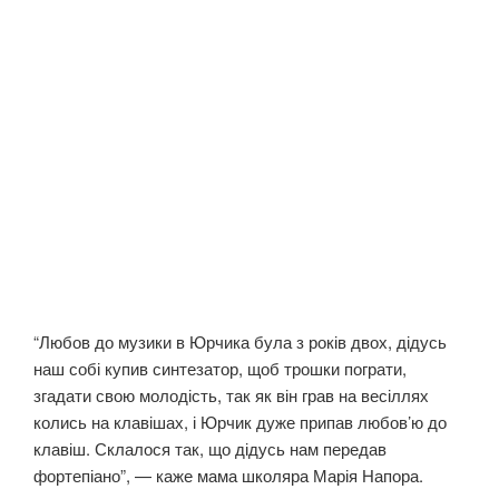
“Любов до музики в Юрчика була з років двох, дідусь
наш собі купив синтезатор, щоб трошки пограти,
згадати свою молодість, так як він грав на весіллях
колись на клавішах, і Юрчик дуже припав любов’ю до
клавіш. Склалося так, що дідусь нам передав
фортепіано”, — каже мама школяра Марія Напора.