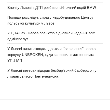
Вночі у Львові в ДТП розбився 26-річний водій BMW
Польща розслідує справу недобудованого Центру
польської культури у Львові
У ЦНАПах Львова повністю відновили надання всіх
адмінпослуг
У Львові виник скандал довкола “освячення” нового
корпусу UNBROKEN, куди запросили митрополита
УПЦ МП
У Львові ветеран відкрив безбар’єрний барбершоп у
лікарні святого Пантелеймона