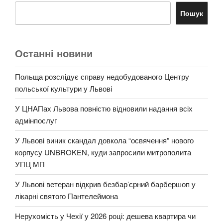
Пошук
Останні новини
Польща розслідує справу недобудованого Центру
польської культури у Львові
У ЦНАПах Львова повністю відновили надання всіх
адмінпослуг
У Львові виник скандал довкола “освячення” нового
корпусу UNBROKEN, куди запросили митрополита
УПЦ МП
У Львові ветеран відкрив безбар’єрний барбершоп у
лікарні святого Пантелеймона
Нерухомість у Чехії у 2026 році: дешева квартира чи