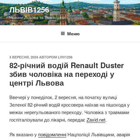
Перейти
ЛЬВІВ1256
до
Новини Львова та Львівщини
вмісту
Меню
ОПУБЛІКОВАНО
3 ВЕРЕСНЯ, 2024
АВТОРОМ
LVIV1256
82-річний водій Renault Duster
збив чоловіка на переході у
центрі Львова
Ввечері у понеділок, 2 вересня, на початку вулиці
Зеленої 82-річний водій кросовера наїхав на пішохода у
межах нерегульованого переходу. Чоловіка з травмами
госпіталізували до лікарні, передає
Zaxid.net
.
Як вказано у
повідомленні
Нацполіції Львівщини, аварія