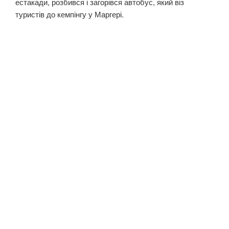
естакади, розбився і загорівся автобус, який віз
туристів до кемпінгу у Маргері.