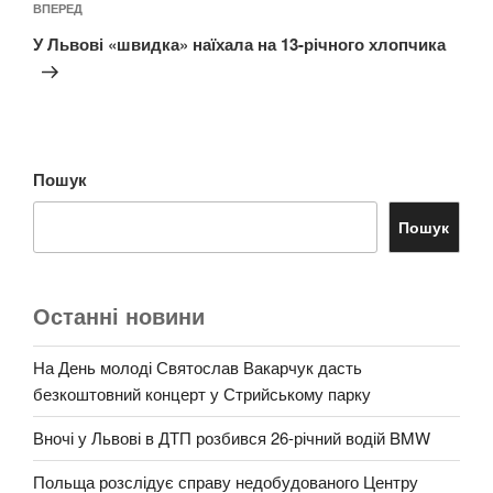
Наступний
ВПЕРЕД
запис
У Львові «швидка» наїхала на 13-річного хлопчика
Пошук
Пошук
Останні новини
На День молоді Святослав Вакарчук дасть
безкоштовний концерт у Стрийському парку
Вночі у Львові в ДТП розбився 26-річний водій BMW
Польща розслідує справу недобудованого Центру