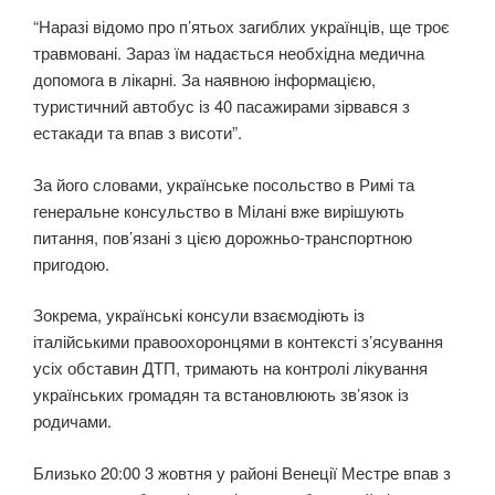
“Наразі відомо про п’ятьох загиблих українців, ще троє
травмовані. Зараз їм надається необхідна медична
допомога в лікарні. За наявною інформацією,
туристичний автобус із 40 пасажирами зірвався з
естакади та впав з висоти”.
За його словами, українське посольство в Римі та
генеральне консульство в Мілані вже вирішують
питання, пов’язані з цією дорожньо-транспортною
пригодою.
Зокрема, українські консули взаємодіють із
італійськими правоохоронцями в контексті з’ясування
усіх обставин ДТП, тримають на контролі лікування
українських громадян та встановлюють зв’язок із
родичами.
Близько 20:00 3 жовтня у районі Венеції Местре впав з