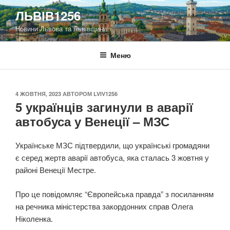
Перейти
ЛЬВІВ1256
до
Новини Львова та Львівщини
вмісту
Меню
ОПУБЛІКОВАНО
4 ЖОВТНЯ, 2023
АВТОРОМ
LVIV1256
5 українців загинули в аварії
автобуса у Венеції – МЗС
Українське МЗС підтвердили, що українські громадяни
є серед жертв аварії автобуса, яка сталась 3 жовтня у
районі Венеції Местре.
Про це повідомляє “Європейська правда” з посиланням
на речника міністерства закордонних справ Олега
Ніколенка.