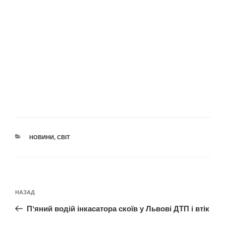
КАТЕГОРІЇ
НОВИНИ
,
СВІТ
Навігація
Попередній
НАЗАД
записів
запис:
Пʼяний водій інкасатора скоїв у Львові ДТП і втік