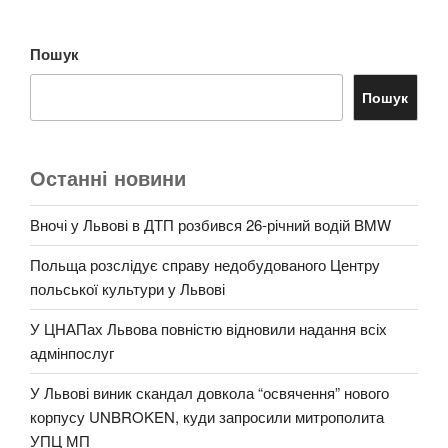
Пошук
Пошук
Останні новини
Вночі у Львові в ДТП розбився 26-річний водій BMW
Польща розслідує справу недобудованого Центру
польської культури у Львові
У ЦНАПах Львова повністю відновили надання всіх
адмінпослуг
У Львові виник скандал довкола “освячення” нового
корпусу UNBROKEN, куди запросили митрополита
УПЦ МП