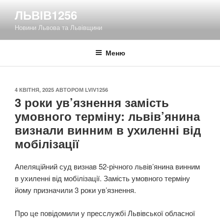
Перейти
ЛЬВІВ1256
до
Новини Львова та Львівщини
вмісту
Меню
ОПУБЛІКОВАНО
4 КВІТНЯ, 2025
АВТОРОМ
LVIV1256
3 роки ув’язнення замість
умовного терміну: львів’янина
визнали винним в ухиленні від
мобілізації
Апеляційний суд визнав 52-річного львів’янина винним
в ухиленні від мобілізації. Замість умовного терміну
йому призначили 3 роки ув’язнення.
Про це повідомили у пресслужбі Львівської обласної