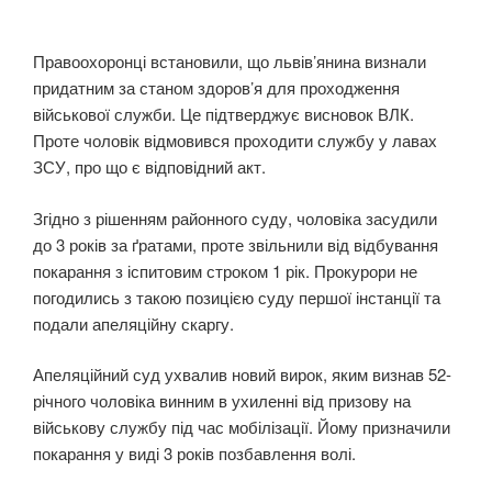
Правоохоронці встановили, що львів’янина визнали
придатним за станом здоров’я для проходження
військової служби. Це підтверджує висновок ВЛК.
Проте чоловік відмовився проходити службу у лавах
ЗСУ, про що є відповідний акт.
Згідно з рішенням районного суду, чоловіка засудили
до 3 років за ґратами, проте звільнили від відбування
покарання з іспитовим строком 1 рік. Прокурори не
погодились з такою позицією суду першої інстанції та
подали апеляційну скаргу.
Апеляційний суд ухвалив новий вирок, яким визнав 52-
річного чоловіка винним в ухиленні від призову на
військову службу під час мобілізації. Йому призначили
покарання у виді 3 років позбавлення волі.