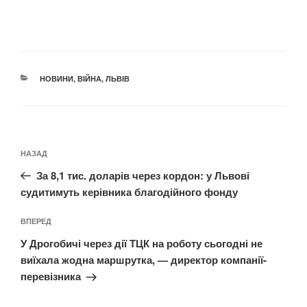
КАТЕГОРІЇ
НОВИНИ
,
ВІЙНА
,
ЛЬВІВ
Навігація
Попередній
НАЗАД
записів
запис:
За 8,1 тис. доларів через кордон: у Львові
судитимуть керівника благодійного фонду
Наступний
ВПЕРЕД
запис
У Дрогобичі через дії ТЦК на роботу сьогодні не
виїхала жодна маршрутка, — директор компанії-
перевізника