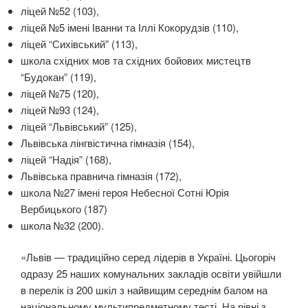
ліцей №52 (103),
ліцей №5 імені Іванни та Іллі Кокорудзів (110),
ліцей “Сихівський” (113),
школа східних мов та східних бойових мистецтв
“Будокан” (119),
ліцей №75 (120),
ліцей №93 (124),
ліцей “Львівський” (125),
Львівська лінгвістична гімназія (154),
ліцей “Надія” (168),
Львівська правнича гімназія (172),
школа №27 імені героя Небесної Сотні Юрія
Вербицького (187)
школа №32 (200).
«Львів — традиційно серед лідерів в Україні. Цьогоріч
одразу 25 наших комунальних закладів освіти увійшли
в перелік із 200 шкіл з найвищим середнім балом на
національному мультипредметному тесті. На рівні з