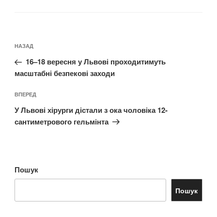
Навігація
Попередній
НАЗАД
записів
запис:
16–18 вересня у Львові проходитимуть
масштабні безпекові заходи
Наступний
ВПЕРЕД
запис
У Львові хірурги дістали з ока чоловіка 12-
сантиметрового гельмінта
Пошук
Пошук