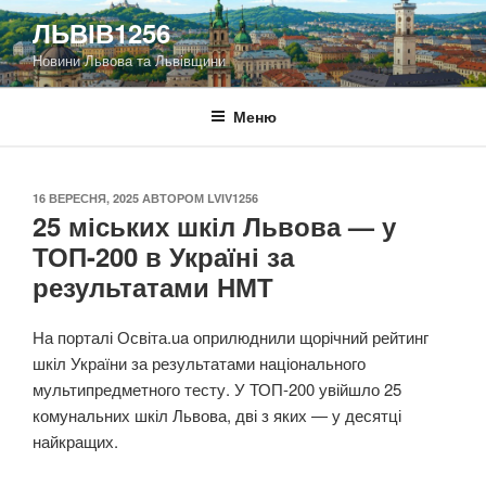
Перейти
ЛЬВІВ1256
до
Новини Львова та Львівщини
вмісту
Меню
ОПУБЛІКОВАНО
16 ВЕРЕСНЯ, 2025
АВТОРОМ
LVIV1256
25 міських шкіл Львова — у
ТОП-200 в Україні за
результатами НМТ
На порталі Освіта.ua оприлюднили щорічний рейтинг
шкіл України за результатами національного
мультипредметного тесту. У ТОП-200 увійшло 25
комунальних шкіл Львова, дві з яких — у десятці
найкращих.