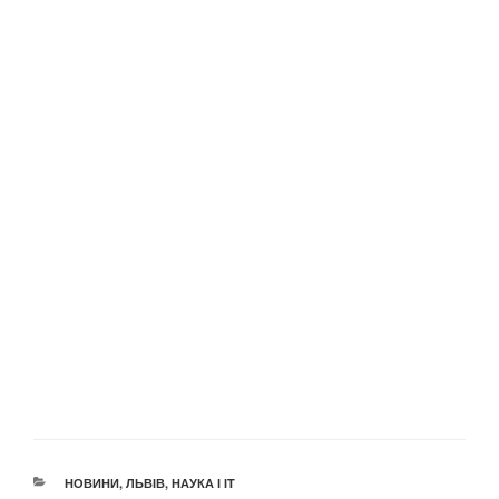
КАТЕГОРІЇ
НОВИНИ
,
ЛЬВІВ
,
НАУКА І IT