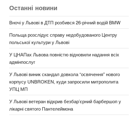
Останні новини
Вночі у Львові в ДТП розбився 26-річний водій BMW
Польща розслідує справу недобудованого Центру
польської культури у Львові
У ЦНАПах Львова повністю відновили надання всіх
адмінпослуг
У Львові виник скандал довкола “освячення” нового
корпусу UNBROKEN, куди запросили митрополита
УПЦ МП
У Львові ветеран відкрив безбар’єрний барбершоп у
лікарні святого Пантелеймона