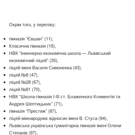
Окрім того, у переліку:
гімназія “Євшан” (11),
Класична гімназія (16),
НВК “Інженерно-економічна школа — Львівський
економічний ліцей” (35),
ліцей імені Василя Симоненка (43),
ліцей №8 (47),
ліцей №28 (67),
ліцей №81 (70),
НВК “Школа-гімназія І-ІІІ ст. Блаженного Климентія та
Андрея Шептицьких” (71),
гімназія “Престиж” (87),
ліцей міжнародних відносин імені В. Стуса (94),
Львівська українська гуманітарна гімназія імені Олени
Степанів (97),