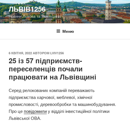
Перейти
ЛЬВІВ1256
до
Новини Львова та Львівщини
вмісту
Меню
ОПУБЛІКОВАНО
6 КВІТНЯ, 2022
АВТОРОМ
LVIV1256
25 із 57 підприємств-
переселенців почали
працювати на Львівщині
Серед релокованих компаній переважають
підприємства харчової, меблевої, хімічної
промисловості, деревообробки та машинобудування.
Про це
повідомили
у відділі інвестиційної політики
Львівської ОВА.