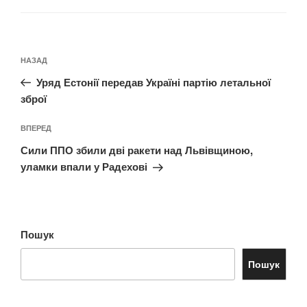
Навігація
Попередній
НАЗАД
записів
запис:
Уряд Естонії передав Україні партію летальної
зброї
Наступний
ВПЕРЕД
запис
Сили ППО збили дві ракети над Львівщиною,
уламки впали у Радехові
Пошук
Пошук