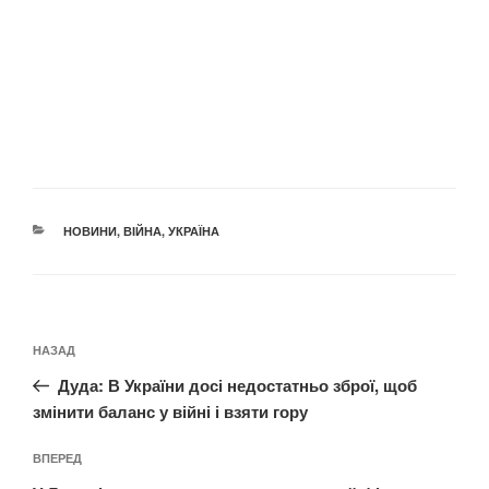
КАТЕГОРІЇ
НОВИНИ
,
ВІЙНА
,
УКРАЇНА
Навігація
Попередній
НАЗАД
записів
запис:
Дуда: В України досі недостатньо зброї, щоб
змінити баланс у війні і взяти гору
Наступний
ВПЕРЕД
запис