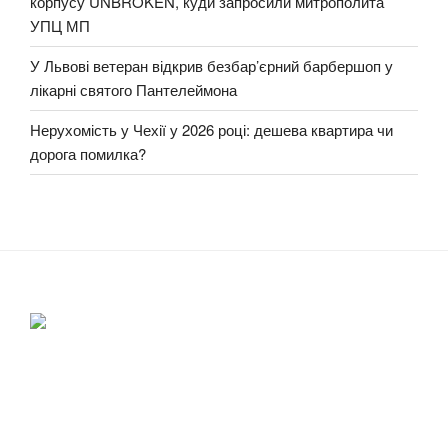
корпусу UNBROKEN, куди запросили митрополита
УПЦ МП
У Львові ветеран відкрив безбар’єрний барбершоп у
лікарні святого Пантелеймона
Нерухомість у Чехії у 2026 році: дешева квартира чи
дорога помилка?