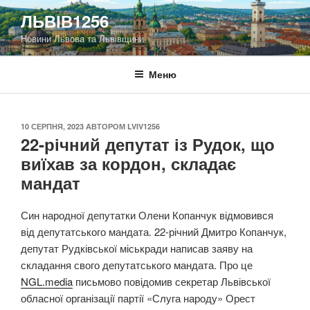
Перейти
ЛЬВІВ1256
до
Новини Львова та Львівщини
вмісту
Меню
ОПУБЛІКОВАНО
10 СЕРПНЯ, 2023
АВТОРОМ
LVIV1256
22-річний депутат із Рудок, що
виїхав за кордон, складає
мандат
Син народної депутатки Олени Копанчук відмовився
від депутатського мандата. 22-річний Дмитро Копанчук,
депутат Рудківської міськради написав заяву на
складання свого депутатського мандата. Про це
NGL.media
письмово повідомив секретар Львівської
обласної організації партії «Слуга народу» Орест