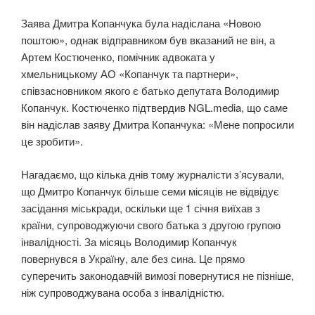
Заява Дмитра Копанчука була надіслана «Новою
поштою», однак відправником був вказаний не він, а
Артем Костюченко, помічник адвоката у
хмельницькому АО «Копанчук та партнери»,
співзасновником якого є батько депутата Володимир
Копанчук. Костюченко підтвердив NGL.media, що саме
він надіслав заяву Дмитра Копанчука: «Мене попросили
це зробити».
Нагадаємо, що кілька днів тому журналісти з’ясували,
що Дмитро Копанчук більше семи місяців не відвідує
засідання міськради, оскільки ще 1 січня виїхав з
країни, супроводжуючи свого батька з другою групою
інвалідності. За місяць Володимир Копанчук
повернувся в Україну, але без сина. Це прямо
суперечить законодавчій вимозі повернутися не пізніше,
ніж супроводжувана особа з інвалідністю.