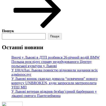
Пошук
Пошук
Останні новини
Вночі у Львові в ДТП розбився 26-річний водій BMW
Польща розслідує справу недобудованого Центру
польської культури у Львові
У ЦНАПах Львова повністю відновили надання всіх
адмінпослуг
У Львові виник скандал довкола “освячення” нового
корпусу UNBROKEN, куди запросили митрополита
УПЦ МП
У Львові ветеран відкрив безбар’єрний барбершоп у
лікарні святого Пантелеймона