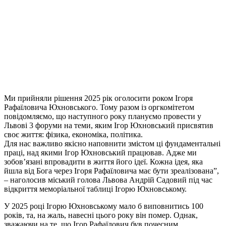
Ми прийняли рішення 2025 рік оголосити роком Ігоря
Рафаїловича Юхновського. Тому разом із оргкомітетом
повідомляємо, що наступного року плануємо провести у
Львові 3 форуми на теми, яким Ігор Юхновський присвятив
своє життя: фізика, економіка, політика.
Для нас важливо якісно наповнити змістом ці фундаментальні
праці, над якими Ігор Юхновський працював. Адже ми
зобов’язані впровадити в життя його ідеї. Кожна ідея, яка
йшла від Бога через Ігоря Рафаїловича має бути зреалізована”,
– наголосив міський голова Львова Андрій Садовий під час
відкриття меморіальної таблиці Ігорю Юхновському.
У 2025 році Ігорю Юхновському мало б виповнитись 100
років, та, на жаль, навесні цього року він помер. Однак,
зважаючи на те, що Ігор Рафаїлович був почесним