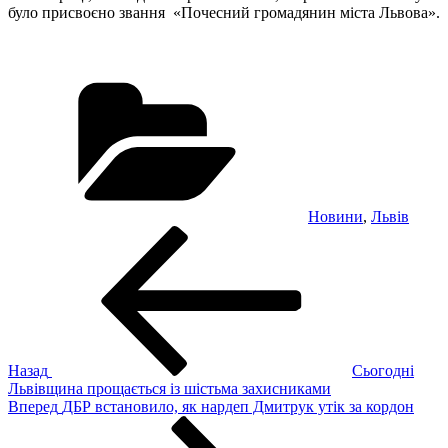
було присвоєно звання «Почесний громадянин міста Львова».
Категорії
Новини
,
Львів
Навігація
Попередній
запис:
записів
Назад
Сьогодні
Львівщина прощається із шістьма захисниками
Наступний
Вперед
ДБР встановило, як нардеп Дмитрук утік за кордон
запис