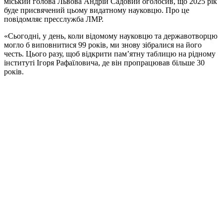
міський голова Львова Андрій Садовий оголосив, що 2025 рік
буде присвячений цьому видатному науковцю. Про це
повідомляє пресслужба ЛМР.
«Сьогодні, у день, коли відомому науковцю та державотворцю
могло б виповнитися 99 років, ми знову зібралися на його
честь. Цього разу, щоб відкрити пам’ятну таблицю на рідному
інституті Ігоря Рафаїловича, де він пропрацював більше 30
років.