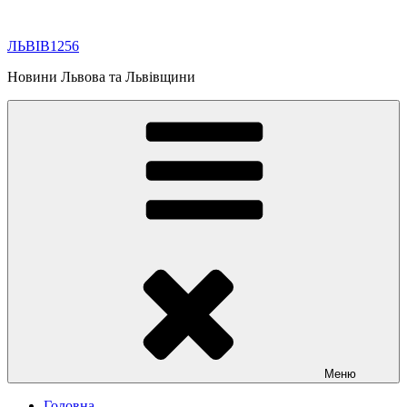
Перейти
до
ЛЬВІВ1256
вмісту
Новини Львова та Львівщини
Меню
Головна