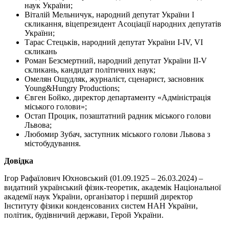
наук України;
Віталій Мельничук, народний депутат України І
скликання, віцепрезидент Асоціації народних депутатів
України;
Тарас Стецьків, народний депутат України I-IV, VI
скликань
Роман Безсмертний, народний депутат України II-V
скликань, кандидат політичних наук;
Омелян Ощудляк, журналіст, сценарист, засновник
Young&Hungry Productions;
Євген Бойко, директор департаменту «Адміністрація
міського голови»;
Остап Процик, позаштатний радник міського голови
Львова;
Любомир Зубач, заступник міського голови Львова з
містобудування.
Довідка
Ігор Рафаїлович Юхновський (01.09.1925 – 26.03.2024) –
видатний український фізик-теоретик, академік Національної
академії наук України, організатор і перший директор
Інституту фізики конденсованих систем НАН України,
політик, будівничий держави, Герой України.