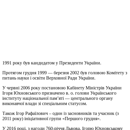
1991 року був кандидатом у Президенти України.
Протягом грудня 1999 — березня 2002 був головою Комітету з
питань науки і освіти Верховної Ради України.
У червні 2006 року постановою Кабінету Міністрів України
Ігоря Юхновського призначено в. о. голови Українського
інституту національної пам’яті — центрального органу
виконавчої влади зі спеціальним статусом.
Також Ігор Рафаїлович – один із засновників та учасник (з
2011 року) ініціативної групи «Першого грудня».
У 2016 році, з нагоди 760-річчя Львова, Ігорю Юхновському