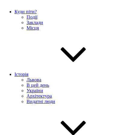
Куди піти?
Події
Заклади
Місця
Історія
Львова
В цей день
України
Архітектура
Видатні люди