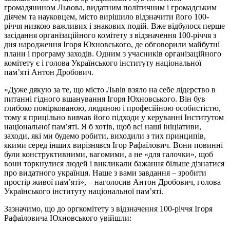
громадянином Львова, видатним політичним і громадським
діячем та науковцем, місто вирішило відзначити його 100-
річчя низкою важливих і знакових подій. Вже відбулося перше
засідання організаційного комітету з відзначення 100-річчя з
дня народження Ігоря Юхновського, де обговорили майбутні
плани і програму заходів. Одним з учасників організаційного
комітету є і голова Українського інституту національної
памʼяті Антон Дробович.
«Дуже дякую за те, що місто Львів взяло на себе лідерство в
питанні гідного вшанування Ігоря Юхновського. Він був
глибоко поміркованою, людяною і професійною особистістю,
тому я прицільно вивчав його підходи у керуванні Інститутом
національної пам’яті. Я б хотів, щоб всі наші ініціативи,
заходи, які ми будемо робити, виходили з тих принципів,
якими серед інших вирізнявся Ігор Рафаїлович. Вони повинні
були конструктивними, вагомими, а не «для галочки», щоб
вони торкнулися людей і викликали бажання більше дізнатися
про видатного українця. Наше з вами завдання – зробити
простір живої пам’яті», – наголосив Антон Дробович, голова
Українського інституту національної памʼяті.
Зазначимо, що до оргкомітету з відзначення 100-річчя Ігоря
Рафаїловича Юхновського увійшли: