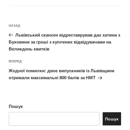
Навігація
Попередній
НАЗАД
записів
запис:
Львівський скансен відреставрував дах хатини з
Буковини за гроші з куплених відвідувачами на
Великдень квитків
Наступний
ВПЕРЕД
запис
Жодної помилки: двоє випускників із Львівщини
отримали максимальні 800 балів за НМТ
Пошук
Пошук