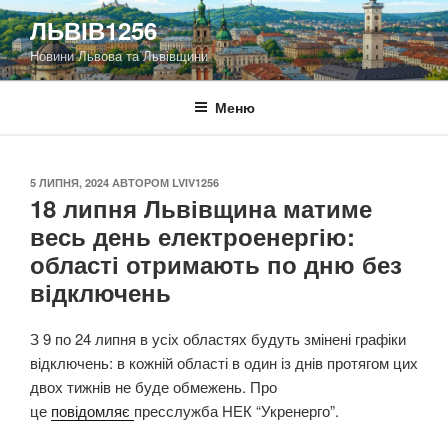
Перейти
ЛЬВІВ1256
до
Новини Львова та Львівщини
вмісту
Меню
ОПУБЛІКОВАНО
5 ЛИПНЯ, 2024
АВТОРОМ
LVIV1256
18 липня Львівщина матиме
весь день електроенергію:
області отримають по дню без
відключень
З 9 по 24 липня в усіх областях будуть змінені графіки
відключень: в кожній області в один із днів протягом цих
двох тижнів не буде обмежень. Про
це
повідомляє
пресслужба НЕК “Укренерго”.