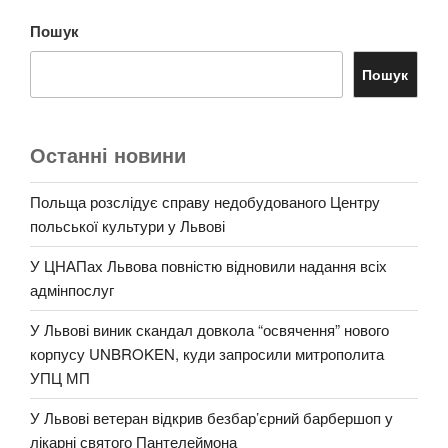
Пошук
Пошук
Останні новини
Польща розслідує справу недобудованого Центру
польської культури у Львові
У ЦНАПах Львова повністю відновили надання всіх
адмінпослуг
У Львові виник скандал довкола “освячення” нового
корпусу UNBROKEN, куди запросили митрополита
УПЦ МП
У Львові ветеран відкрив безбар’єрний барбершоп у
лікарні святого Пантелеймона