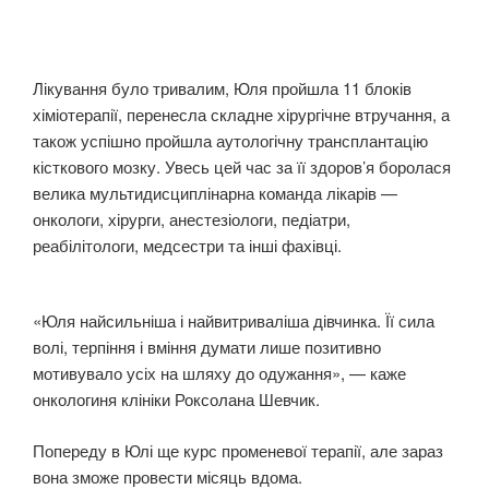
Лікування було тривалим, Юля пройшла 11 блоків
хіміотерапії, перенесла складне хірургічне втручання, а
також успішно пройшла аутологічну трансплантацію
кісткового мозку. Увесь цей час за її здоров’я боролася
велика мультидисциплінарна команда лікарів —
онкологи, хірурги, анестезіологи, педіатри,
реабілітологи, медсестри та інші фахівці.
«Юля найсильніша і найвитриваліша дівчинка. Її сила
волі, терпіння і вміння думати лише позитивно
мотивувало усіх на шляху до одужання», — каже
онкологиня клініки Роксолана Шевчик.
Попереду в Юлі ще курс променевої терапії, але зараз
вона зможе провести місяць вдома.