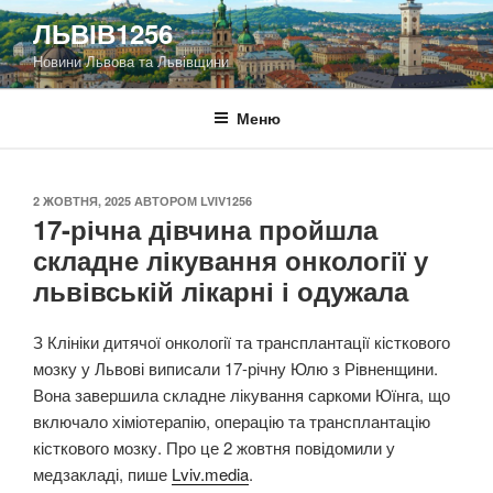
Перейти
ЛЬВІВ1256
до
Новини Львова та Львівщини
вмісту
Меню
ОПУБЛІКОВАНО
2 ЖОВТНЯ, 2025
АВТОРОМ
LVIV1256
17-річна дівчина пройшла
складне лікування онкології у
львівській лікарні і одужала
З Клініки дитячої онкології та трансплантації кісткового
мозку у Львові виписали 17-річну Юлю з Рівненщини.
Вона завершила складне лікування саркоми Юїнга, що
включало хіміотерапію, операцію та трансплантацію
кісткового мозку. Про це 2 жовтня повідомили у
медзакладі, пише
Lviv.media
.