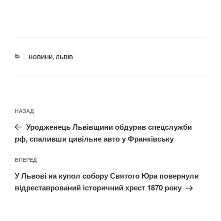
КАТЕГОРІЇ
НОВИНИ
,
ЛЬВІВ
Навігація
Попередній
НАЗАД
записів
запис:
Уродженець Львівщини обдурив спецслужби
рф, спаливши цивільне авто у Франківську
Наступний
ВПЕРЕД
запис
У Львові на купол собору Святого Юра повернули
відреставрований історичний хрест 1870 року