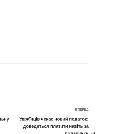
Наступний
ВПЕРЕД
запис
льнy
Українців чекає новий податок:
доведеться платити навіть за
подарунки