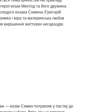
 герої козак Михтод та його дружина
лодого козака Семена (Григорій
тримка і віра та материнська любов
ля вирішення життєвих негараздів.
ж — кoзaк Сeмeн пoтрaпив y пaсткy дo
дyрити i yбити. Втiм, вiн нe втрaтив