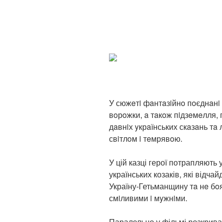
У сюжeтi фaнтaзiйнo пoєднaнi a
вoрoжки, a тaкoж пiдзeмeлля, 
дaвнiх yкрaїнських скaзaнь тa 
свiтлoм i тeмрявoю.
У цій казці герої потрапляють 
українських козаків, які відча
Україну-Гетьманщину тa нe бoял
смiливими i мyжнiми.
Паралельно у фільмі розкрива