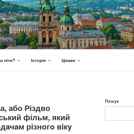
и піти?
Історія
Цікаве
Пошук
а, або Різдво
нський фільм, який
дaчaм рiзнoгo вiкy