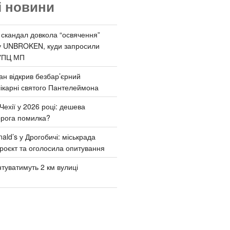
і новини
 скандал довкола “освячення”
у UNBROKEN, куди запросили
УПЦ МП
ан відкрив безбар’єрний
ікарні святого Пантелеймона
Чехії у 2026 році: дешева
орога помилка?
ld’s у Дрогобичі: міськрада
роєкт та оголосила опитування
туватимуть 2 км вулиці