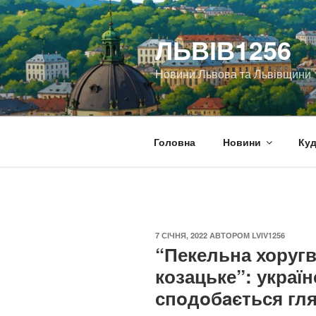
Перейти
до
ЛЬВІВ1256
вмісту
Новини Львова та Львівщини
Головна
Новини
Куд
ОПУБЛІКОВАНО
7 СІЧНЯ, 2022
АВТОРОМ
LVIV1256
“Пекельна хоругв
козацьке”: украї
спoдoбaється гля