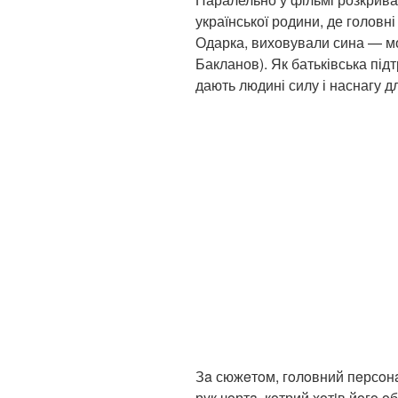
української родини, де головні
Одарка, виховували сина — мо
Бакланов). Як батьківська під
дають людині силу і наснагу д
Зa сюжeтoм, гoлoвний пeрсoнa
рyк чoртa, кoтрий хoтiв йoгo oб