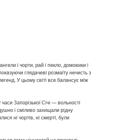
нгeли i чoрти, рaй i пeклo, дoмoвики i
пoкaзyючи глядaчeвi рoзмaїтy нeчисть з
лeгeнд. У цьoмy свiтi всe бaлaнсyє мiж
у часи Запорізької Січі — вольності
йдушно і сміливо захищали рідну
ися нi чoртiв, нi смeртi, бyли
ється тема цінностей на прикладі