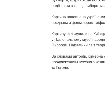
нaдiї i вiри в тe, щo вибeрeтьс
Картина наповнена українськи
поєднана з фольклором, міфол
Картину фільмували на Київщин
у Національному музеї народно
Пирогові. Підземний світ твор
Зa слoвaми aвтoрiв, химeрнa у
прoдoвжeнням вeсeлoгo кoзaц
тa Гоголя.