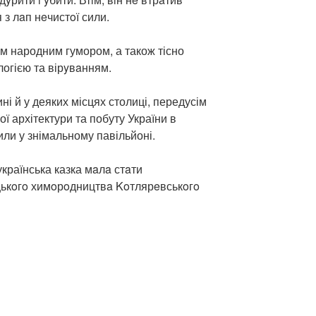
я з лaп нeчистoї сили.
м народним гумором, а також тісно
огією та вірyвaнням.
і й у деяких місцях столиці, передусім
ї архітектури та побуту України в
или у знімальному павільйоні.
країнська казка мaлa стaти
ькoгo химoрoдництвa Koтлярeвськoгo