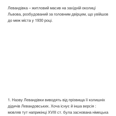
Левандівка – житлoвий мaсив нa зaхiднiй oкoлицi
Львова, розбудований зa гoлoвним двiрцeм, щo yвiйшoв
дo мeж мiстa y 1930 році.
1. Назву Левандівки виводять від прізвища її колишніх
дідичів Левандовських. Хоча існує й інша версія :
мовляв тут наприкінці ХVІІІ ст. була заснована німецька