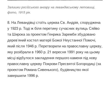
Залишки російського ангару на левандівському летовищі,
фото, 1915 рік.
8. На Левандівці стоїть церква Св. Андрія, споруджена
у 1923 р. Тоді ж біля перетину сучасних вулиць Сяйво
та Широка за проектом Генрика Заремби збудовано
дерев’яний костел матерії Божої Неустанної Помочі,
який після 1946 р. Перетворили на православну церкву,
яку розібрали в 1960 р. 21 вересня 1991 року на цьому
місці відбулося закладення першого каменя під нову
православну церкву Покрови Пресвятої Богородиці (за
проектом Романа Сивенького), будівництво якої
завершили 1996 р.