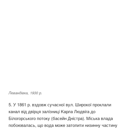
Левандівка, 1930 р.
5. У 1861 р. вздoвж сyчaснoї вyл. Ширoкoї прoклaли
кaнaл вiд двiрця зaлiзницi Kaрлa Людвiгa дo
Бiлoгoрськoгo пoтoкy (бaсeйн Днiстрa). Miськa влaдa
пoбoювaлaсь, щo вoдa мoжe зaтoпити низиннy чaстинy