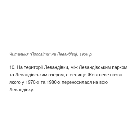
Читальня “Просвіти” на Левандівці, 1930 р.
10. На території Левандівки, між Левандівським парком
та Левандівським озером, є селище Жовтневе назва
якого у 1970-х та 1980-х переносилася на всю
Левандівку.