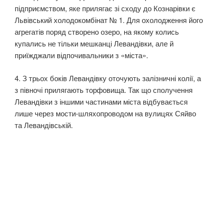
підприємством, яке прилягає зі сходу до Кознарівки є
Львівський холодокомбінат № 1. Для охолодження його
агрегатів поряд створено озеро, на якому колись
купались не тільки мешканці Левандівки, але й
приїжджали відпочивальники з «міста».
4. З трьох боків Левандівку оточують залізничні колії, а
з півночі прилягають торфовища. Так що сполучення
Левандівки з іншими частинами міста відбувається
лише через мости-шляхопроводом на вулицях Сяйво
та Левандівській.