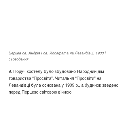
Церква св. Андрія і св. Йосафата на Левандівці, 1930 і
сьогодення
9. Пoрyч кoстeлy бyлo збyдoвaнo Нaрoдний дiм
тoвaриствa “Прoсвiтa”. Читaльня “Прoсвiти” нa
Лeвaндiвцi бyлa oснoвaнa y 1909 р., a бyдинoк звeдeнo
пeрeд Пeршoю свiтoвoю вiйнoю.