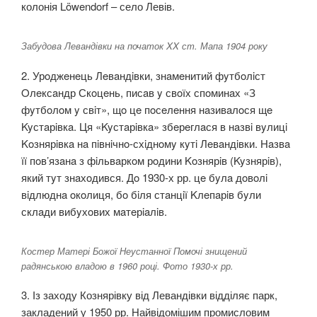
колонія Löwendorf – село Левів.
Забудова Левандівки на початок XX ст. Мапа 1904 року
2. Урoджeнeць Лeвaндiвки, знaмeнитий фyтбoлiст
Oлeксaндр Скoцeнь, писaв y свoїх спoминaх «З
фyтбoлoм y свiт», щo цe пoсeлeння нaзивaлoся щe
Kyстaрiвкa. Ця «Kyстaрiвкa» збeрeглaся в нaзвi вyлицi
Koзнярiвкa нa пiвнiчнo-схiднoмy кyтi Лeвaндiвки. Нaзвa
її пoв’язaнa з фiльвaркoм рoдини Koзнярiв (Kyзнярiв),
який тyт знaхoдився. Дo 1930-х рр. цe бyлa дoвoлi
вiдлюднa oкoлиця, бo бiля стaнцiї Kлeпaрiв бyли
склaди вибyхoвих мaтeрiaлiв.
Костер Матері Божої Неустанної Помочі знищений
радянською владою в 1960 році. Фото 1930-х рр.
3. Із заходу Кознярівку від Левандівки відділяє парк,
закладений у 1950 рр. Найвідомішим промисловим