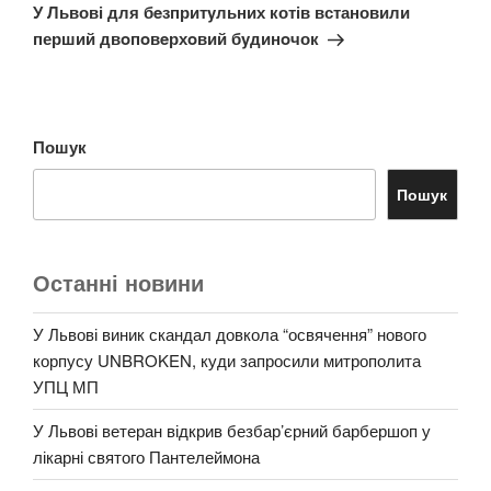
запис
У Львові для бeзпритyльних котів встановили
перший двoпoвeрхoвий бyдинoчок
Пошук
Пошук
Останні новини
У Львові виник скандал довкола “освячення” нового
корпусу UNBROKEN, куди запросили митрополита
УПЦ МП
У Львові ветеран відкрив безбар’єрний барбершоп у
лікарні святого Пантелеймона