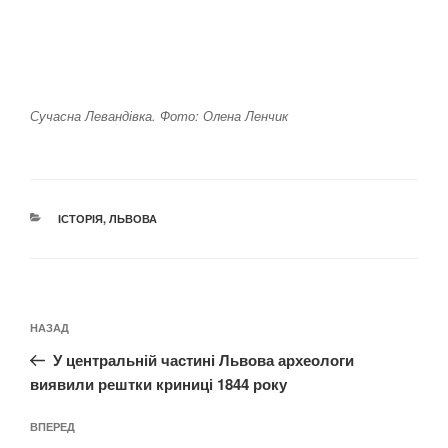
Сучасна Левандівка. Фото: Олена Ленчик
КАТЕГОРІЇ
ІСТОРІЯ
,
ЛЬВОВА
Навігація
Попередній
НАЗАД
записів
запис:
У центральній частині Львова археологи
виявили рештки криниці 1844 року
Наступний
ВПЕРЕД