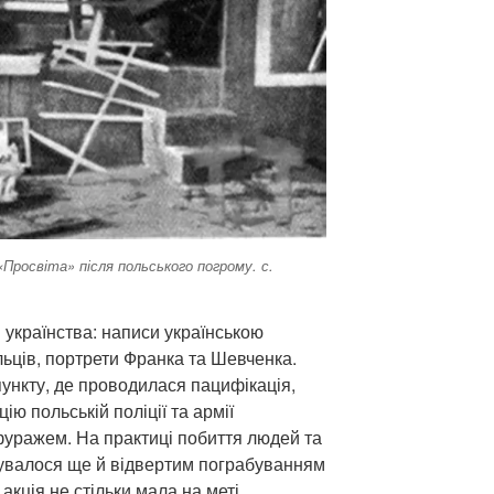
Просвіта» після польського погрому. с.
 українства: написи українською
льців, портрети Франка та Шевченка.
ункту, де проводилася пацифікація,
ю польській поліції та армії
уражем. На практиці побиття людей та
валося ще й відвертим пограбуванням
акція не стільки мала на меті