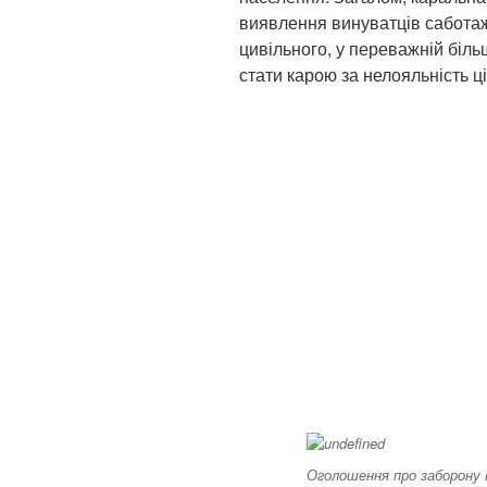
виявлення винуватців саботаж
цивільного, у переважній біл
стати карою за нелояльність ц
Оголошення про заборону в