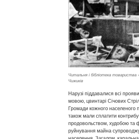
Читальня і бібліотека товариства «
Чижиків
Нарузі піддавалися всі прояви
мовою, цвинтарі Січових Стрі
Громади кожного населеного п
також мали сплатити контрибуці
продовольством, худобою та ф
руйнування майна супроводжу
населення. Загалом, каральна 