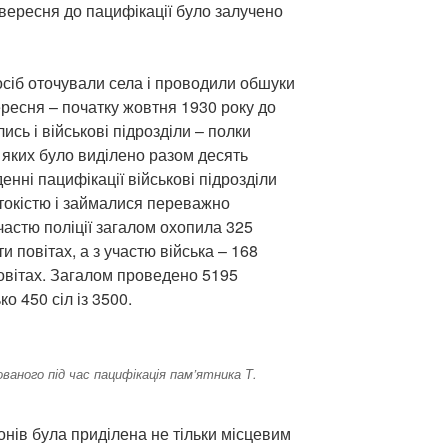
вересня до пацифікації було залучено
 осіб оточували села і проводили обшуки
ересня – початку жовтня 1930 року до
ись і військові підрозділи – полки
 з яких було виділено разом десять
енні пацифікації військові підрозділи
токістю і займалися переважно
участю поліції загалом охопила 325
и повітах, а з участю війська – 168
овітах. Загалом проведено 5195
о 450 сіл із 3500.
ованого під час пацифікація пам’ятника Т.
онів була приділена не тільки місцевим