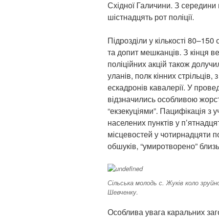
Східної Галичини. З середини 
шістнадцять рот поліції.
Підрозділи у кількості 80–150
та допит мешканців. З кінця в
поліційних акцій також долучил
уланів, полк кінних стрільців,
ескадронів кавалерії. У провед
відзначились особливою жорс
“екзекуціями”. Пацифікація з 
населених пунктів у п’ятнадцят
місцевостей у чотирнадцяти п
обшуків, “умиротворено” близьк
Сільська молодь с. Жуків коло зруйн
Шевченку.
Особлива увага каральних заг