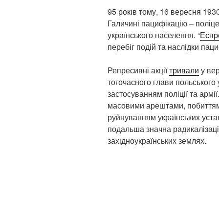
95 років тому, 16 вересня 193
Галичині пацифікацію – поліц
українського населення. “
Еспр
перебіг подій та наслідки паци
Репресивні акції
тривали
у вер
тогочасного глави польського
застосуванням поліції та арм
масовими арештами, побиттям
руйнуванням українських устан
подальша значна радикалізаці
західноукраїнських землях.