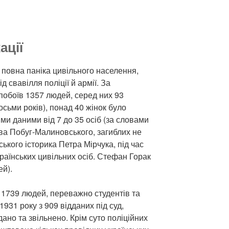
ації
 повна паніка цивільного населення,
д свавілля поліції й армії. За
побоїв 1357 людей, серед них 93
осьми років), понад 40 жінок було
ими даними від 7 до 35 осіб (за словами
ва Побуг-Малиновського, загиблих не
нського історика Петра Мірчука, під час
раїнських цивільних осіб. Стефан Горак
ей).
 1739 людей, переважно студентів та
1931 року з 909 відданих під суд,
дано та звільнено. Крім суто поліційних