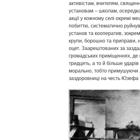
активістам, вчителям, священн
установам – школам, осередка
акції у кожному селі окремі ме
побиттю, систематично руйнув
установ та кооператив, зокре
крупи, борошно та приправи, н
оцет. Заарештованих за зазда
громадських приміщеннях, де 
тридцять, а то й більше ударі
морально, тобто примушуючи 
заздоровниці на честь Юзефа П