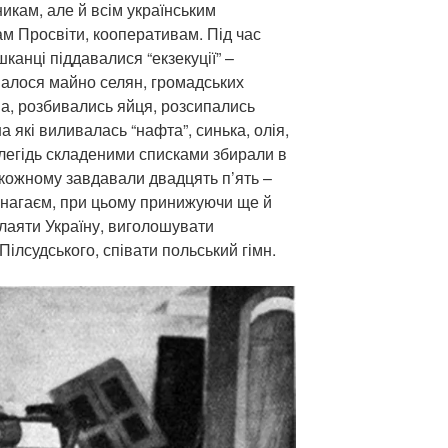
икам, але й всім українським
м Просвіти, кооперативам. Під час
шканці піддавалися “екзекуції” –
алося майно селян, громадських
ма, розбивались яйця, розсипались
а які виливалась “нафта”, синька, олія,
легідь складеними списками збирали в
кожному завдавали двадцять п’ять –
в нагаєм, при цьому принижуючи ще й
лаяти Україну, виголошувати
ілсудського, співати польський гімн.