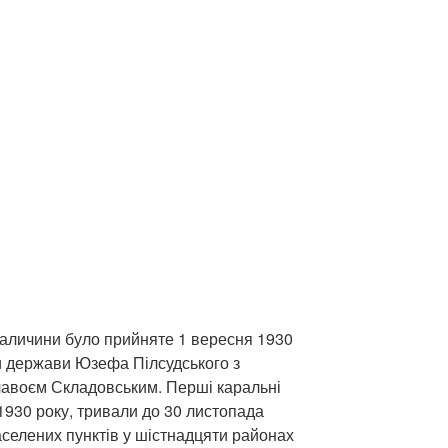
аличини було прийняте 1 вересня 1930
ви держави Юзефа Пілсудського з
лавоєм Складовським. Перші каральні
1930 року, тривали до 30 листопада
аселених пунктів у шістнадцяти районах