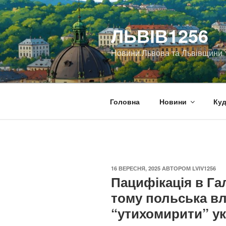
Перейти
до
ЛЬВІВ1256
вмісту
Новини Львова та Львівщини
Головна
Новини
Куд
ОПУБЛІКОВАНО
16 ВЕРЕСНЯ, 2025
АВТОРОМ
LVIV1256
Пацифікація в Гал
тому польська в
“утихомирити” ук