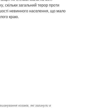
у, скільки загальний терор проти
ьшості невинного населення, що мало
ілого краю.
шанування козаків, які загинули в