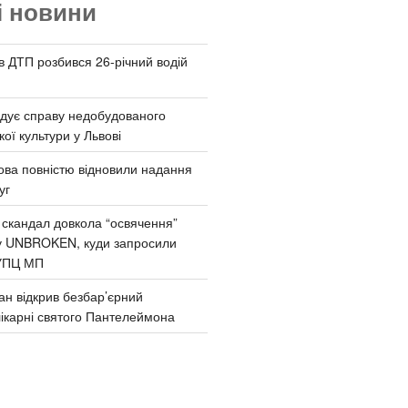
і новини
 в ДТП розбився 26-річний водій
дує справу недобудованого
ої культури у Львові
ва повністю відновили надання
уг
 скандал довкола “освячення”
у UNBROKEN, куди запросили
УПЦ МП
ан відкрив безбар’єрний
ікарні святого Пантелеймона