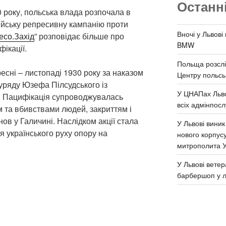
Останн
0 року, польська влада розпочала в
ейську репресивну кампанію проти
Вночі у Львові
есо.Захід
” розповідає більше про
BMW
фікації.
Польща розслі
есні – листопаді 1930 року за наказом
Центру польськ
 уряду Юзефа Пілсудського із
У ЦНАПах Льво
ії. Пацифікація супроводжувалась
всіх адмінпосл
 та вбивствами людей, закриттям і
ов у Галичині. Наслідком акції стала
У Львові виник
я українського руху опору на
нового корпус
митрополита 
У Львові ветер
барбершоп у л