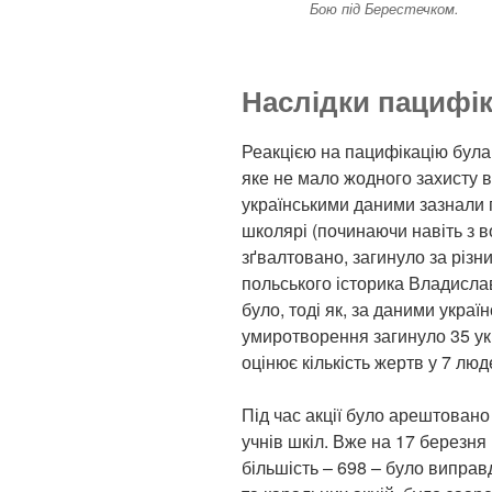
Бою під Берестечком.
Наслідки пацифік
Реакцією на пацифікацію була
яке не мало жодного захисту ві
українськими даними зазнали 
школярі (починаючи навіть з в
зґвалтовано, загинуло за різн
польського історика Владисла
було, тоді як, за даними украї
умиротворення загинуло 35 ук
оцінює кількість жертв у 7 люд
Під час акції було арештовано
учнів шкіл. Вже на 17 березня 
більшість – 698 – було виправ