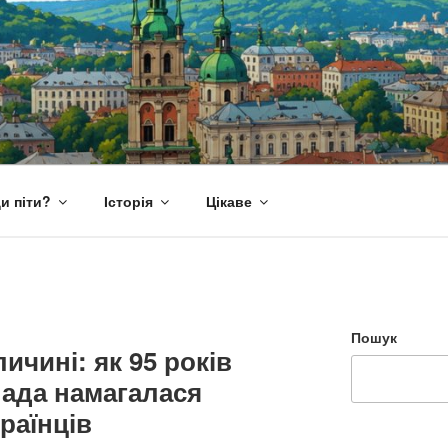
и піти?
Історія
Цікаве
Пошук
ичині: як 95 років
лада намагалася
раїнців