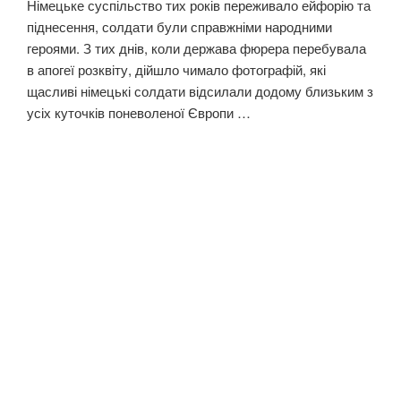
Німецьке суспільство тих років переживало ейфорію та
піднесення, солдати були справжніми народними
героями. З тих днів, коли держава фюрера перебувала
в апогеї розквіту, дійшло чимало фотографій, які
щасливі німецькі солдати відсилали додому близьким з
усіх куточків поневоленої Європи …