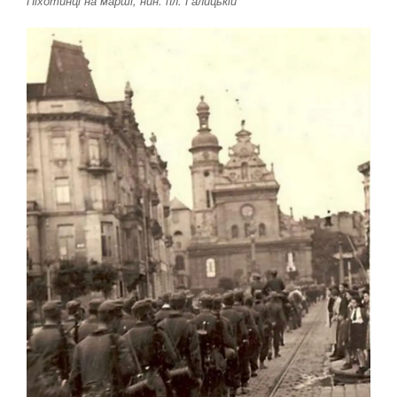
Піхотинці на марші, нин. пл. Галицькій