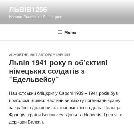
Перейти
ЛЬВІВ1256
до
Новини Львова та Львівщини
вмісту
Меню
ОПУБЛІКОВАНО
25 ЖОВТНЯ, 2017
АВТОРОМ
LVIV1256
Львів 1941 року в об’єктиві
німецьких солдатів з
”Едельвейсу“
Нацистський бліцкриг у Європі 1939 – 1941 років був
приголомшливий. Частини вермахту поглинали країну
за країною долаючи сотні кілометрів на день. Польща,
Франція, країни Бенілюксу, Данія та Норвегія, Греція та
держави Балкан.