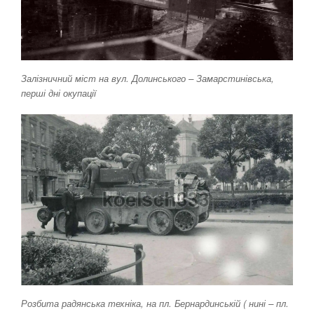
Залізничний міст на вул. Долинського – Замарстинівська,
перші дні окупації
Розбита радянська техніка, на пл. Бернардинській ( нині – пл.