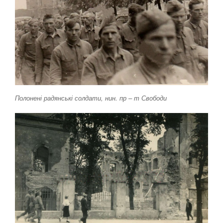
Полонені радянські солдати, нин. пр – т Свободи