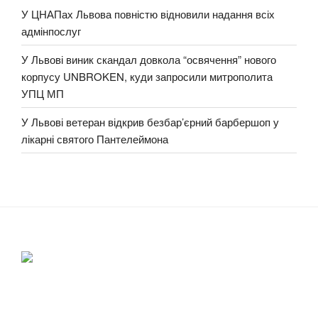
У ЦНАПах Львова повністю відновили надання всіх
адмінпослуг
У Львові виник скандал довкола “освячення” нового
корпусу UNBROKEN, куди запросили митрополита
УПЦ МП
У Львові ветеран відкрив безбар’єрний барбершоп у
лікарні святого Пантелеймона