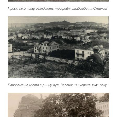
Гірські піхотинці оглядають трофейні авіабомби на Скнилові
Панорама на місто з р – ну вул. Зеленої, 30 червня 1941 року