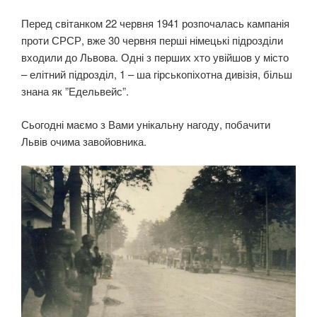
Перед світанком 22 червня 1941 розпочалась кампанія
проти СРСР, вже 30 червня перші німецькі підрозділи
входили до Львова. Одні з перших хто увійшов у місто
– елітний підрозділ, 1 – ша гірськопіхотна дивізія, більш
знана як ”Едельвейс”.
Сьогодні маємо з Вами унікальну нагоду, побачити
Львів очима завойовника.