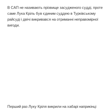
В САП не називають прізвище засудженого судді, проте
саме Лука Кріль був єдиним суддею в Турківському
райсуді і двічі викривався на отриманні неправомірної
вигоди.
Перший раз Луку Кріля викрили на хабарі наприкінці