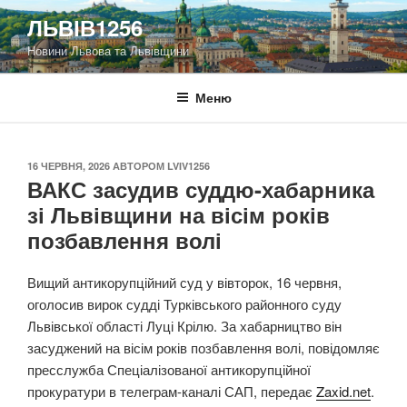
Перейти
ЛЬВІВ1256
до
Новини Львова та Львівщини
вмісту
Меню
ОПУБЛІКОВАНО
16 ЧЕРВНЯ, 2026
АВТОРОМ
LVIV1256
ВАКС засудив суддю-хабарника
зі Львівщини на вісім років
позбавлення волі
Вищий антикорупційний суд у вівторок, 16 червня,
оголосив вирок судді Турківського районного суду
Львівської області Луці Крілю. За хабарництво він
засуджений на вісім років позбавлення волі, повідомляє
пресслужба Спеціалізованої антикорупційної
прокуратури в телеграм-каналі САП, передає
Zaxid.net
.