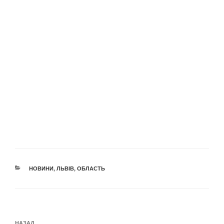
КАТЕГОРІЇ
НОВИНИ
,
ЛЬВІВ
,
ОБЛАСТЬ
Навігація
Попередній
НАЗАД