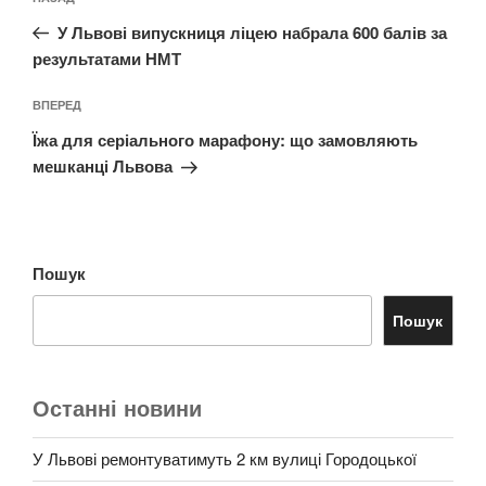
записів
запис:
У Львові випускниця ліцею набрала 600 балів за
результатами НМТ
Наступний
ВПЕРЕД
запис
Їжа для серіального марафону: що замовляють
мешканці Львова
Пошук
Пошук
Останні новини
У Львові ремонтуватимуть 2 км вулиці Городоцької