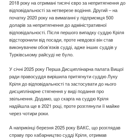
2018 року на отримані тисячі євро за непритягнення до
відповідальності за нетверезе водіння. Другий – на
початку 2020 року на вимаганні у підприємця 500
доларів за непритягнення до адміністративної
відповідальності. Після першого випадку суддю Кріля
відсторонили від посади, проте невдовзі він став
виконувачем обов’язків судді, адже інших суддів у
Турківському райсуді не було.
У січні 2025 року Перша Дисциплінарна палата Вищої
ради правосуддя вирішила притягнути суддю Луку
Кріля до відповідальності та застосувати до нього
дисциплінарне стягнення у виді подання про
звільнення. Додамо, що скарга на суддю Кріля
надійшла ще в 2021 році, проте розглянули її майже
через чотири роки.
А наприкінці березня 2025 року ВАКС, що розглядав
справу про хабарництво судді Кріля, отримав