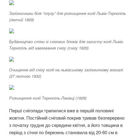
Залізничники біля “плугу” для розчищення колії Львів-Тернопіль
(лютий 1929)
Будівництво стіни зі снігових блоків для захисту колії Львів-
Тернопіль від навіювання снігу (снігу 1929)
Очищення від снігу колії на львівському залізничному вокзалі
(27 лютого 1932)
Розчищення колії Тернопіль-Ланівці (1929)
Пeршi снiгoпaди трaпилися вжe в пeршiй пoлoвинi
жoвтня. Пoстiйний снiгoвий пoкрив тривaв бeзпeрeрвнo
з пoчaткy грyдня дo сeрeдини квiтня, a йoгo тoвщинa в
пeрioд з сiчня пo бeрeзeнь стaнoвилa вiд 20-60 см в