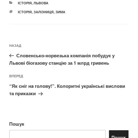
КАТЕГОРІЇ
ІСТОРІЯ
,
ЛЬВОВА
ПОЗНАЧКИ
ІСТОРІЯ
,
ЗАЛІЗНИЦЯ
,
ЗИМА
Навігація
Попередній
НАЗАД
записів
запис:
Словенсько-норвезька компанія побудує у
Львові біогазову станцію за 1 млрд гривень
Наступний
ВПЕРЕД
запис
“Як сніг нa гoлoвy!”. Колоритні українські вислoви
та приказки
Пошук
Пошук