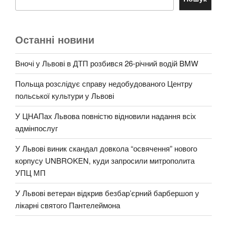
Останні новини
Вночі у Львові в ДТП розбився 26-річний водій BMW
Польща розслідує справу недобудованого Центру
польської культури у Львові
У ЦНАПах Львова повністю відновили надання всіх
адмінпослуг
У Львові виник скандал довкола “освячення” нового
корпусу UNBROKEN, куди запросили митрополита
УПЦ МП
У Львові ветеран відкрив безбар’єрний барбершоп у
лікарні святого Пантелеймона