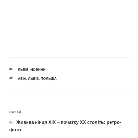
КАТЕГОРІЇ
ЛЬВІВ
,
НОВИНИ
ПОЗНАЧКИ
АВІА
,
ЛЬВІВ
,
ПОЛЬЩА
Навігація
Попередній
НАЗАД
записів
запис:
Жовква кінця ХІХ – початку ХХ століть: ретро-
фото