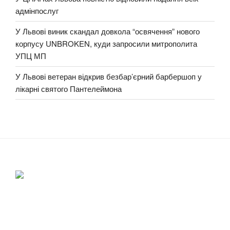
адмінпослуг
У Львові виник скандал довкола “освячення” нового
корпусу UNBROKEN, куди запросили митрополита
УПЦ МП
У Львові ветеран відкрив безбар’єрний барбершоп у
лікарні святого Пантелеймона