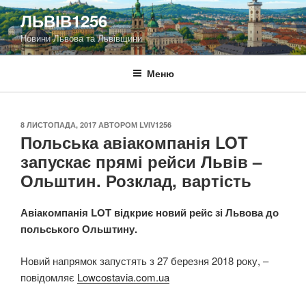
Перейти
ЛЬВІВ1256
до
Новини Львова та Львівщини
вмісту
Меню
ОПУБЛІКОВАНО
8 ЛИСТОПАДА, 2017
АВТОРОМ
LVIV1256
Польська авіакомпанія LOT
запускає прямі рейси Львів –
Ольштин. Розклад, вартість
Авіакомпанія LOT відкриє новий рейс зі Львова до
польського Ольштину.
Новий напрямок запустять з 27 березня 2018 року, –
повідомляє
Lowcostavia.com.ua