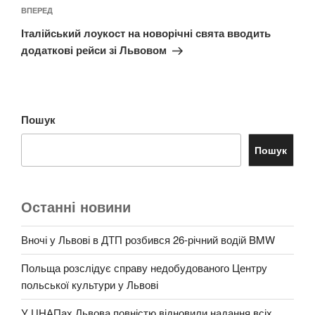
Наступний
ВПЕРЕД
запис
Італійський лоукост на новорічні свята вводить
додаткові рейси зі Львовом
Пошук
Пошук
Останні новини
Вночі у Львові в ДТП розбився 26-річний водій BMW
Польща розслідує справу недобудованого Центру
польської культури у Львові
У ЦНАПах Львова повністю відновили надання всіх