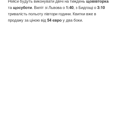
Рейси будуть виконувати двічі на тиждень
щовівторка
та
щосуботи
. Виліт зі Львова о
1:40
, з Бидгощі о
3:10
тривалість польоту півтори години. Квитки вже в
продажу за ціною від
54 євро
у два боки.