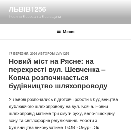
Перейти
ЛЬВІВ1256
до
Новини Львова та Львівщини
вмісту
Меню
ОПУБЛІКОВАНО
17 БЕРЕЗНЯ, 2026
АВТОРОМ
LVIV1256
Новий міст на Рясне: на
перехресті вул. Шевченка –
Ковча розпочинається
будівництво шляхопроводу
У Львові розпочались підготовчі роботи з будівництва
дублюючого шляхопроводу на вул. Ковча. Новий
шляхопровід матиме три смуги руху, вело-пішохідну
зону та світлофорне регулювання. Роботи з
будівництва виконуватиме ТзОВ «Онур». Як