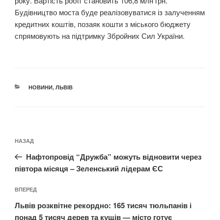
року. Вартість робіт становить 106,8 млн грн.
Будівництво моста буде реалізовуватися із залученням
кредитних коштів, позаяк кошти з міського бюджету
спрямовують на підтримку Збройних Сил України.
КАТЕГОРІЇ
НОВИНИ
,
ЛЬВІВ
Навігація
Попередній
НАЗАД
записів
запис:
Нафтопровід “Дружба” можуть відновити через
півтора місяця – Зеленський лідерам ЄС
Наступний
ВПЕРЕД
запис
Львів розквітне рекордно: 165 тисяч тюльпанів і
понад 5 тисяч дерев та кущів — місто готує