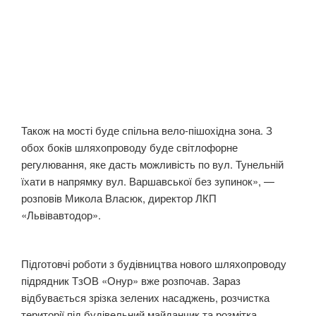
Також на мості буде спільна вело-пішохідна зона. З
обох боків шляхопроводу буде світлофорне
регулювання, яке дасть можливість по вул. Тунельній
їхати в напрямку вул. Варшавської без зупинок», —
розповів Микола Власюк, директор ЛКП
«Львівавтодор».
Підготовчі роботи з будівництва нового шляхопроводу
підрядник ТзОВ «Онур» вже розпочав. Зараз
відбувається зрізка зелених насаджень, розчистка
території під будівельний майданчик та розмітка