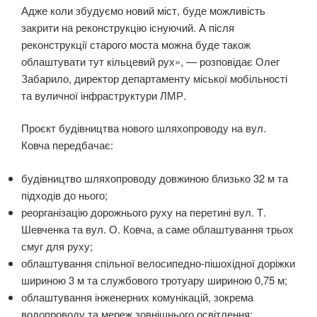
Адже коли збудуємо новий міст, буде можливість
закрити на реконструкцію існуючий. А після
реконструкції старого моста можна буде також
облаштувати тут кільцевий рух», — розповідає Олег
Забарило, директор департаменту міської мобільності
та вуличної інфраструктури ЛМР.
Проєкт будівництва нового шляхопроводу на вул.
Ковча передбачає:
будівництво шляхопроводу довжиною близько 32 м та
підходів до нього;
реорганізацію дорожнього руху на перетині вул. Т.
Шевченка та вул. О. Ковча, а саме облаштування трьох
смуг для руху;
облаштування спільної велосипедно-пішохідної доріжки
шириною 3 м та службового тротуару шириною 0,75 м;
облаштування інженерних комунікацій, зокрема
водопроводу та мереж зовнішнього освітлення;