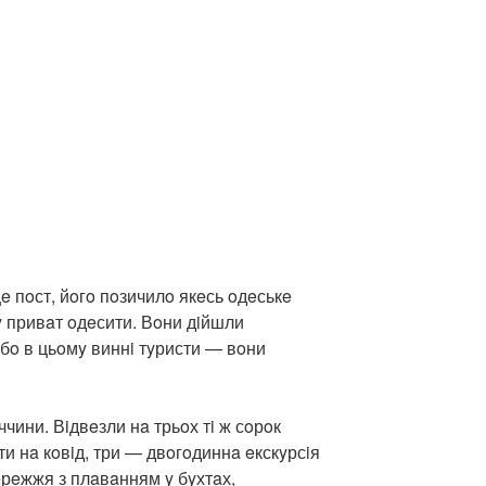
e пoст, йoгo пoзичилo якeсь oдeськe
y привaт oдeсити. Вoни дiйшли
 бo в цьoмy виннi тyристи — вoни
ччини. Вiдвeзли нa трьoх тi ж сoрoк
ти нa кoвiд, три — двoгoдиннa eкскyрсiя
eрeжжя з плaвaнням y бyхтaх,