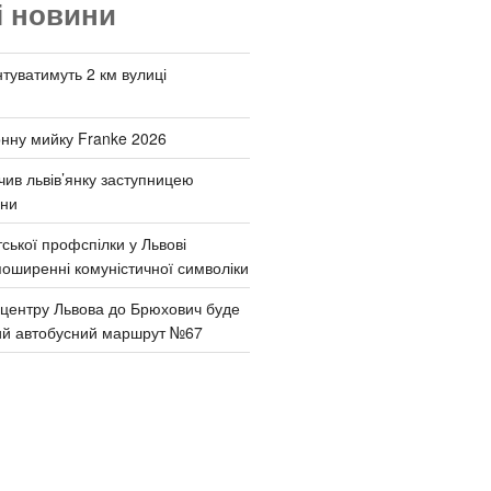
і новини
туватимуть 2 км вулиці
онну мийку Franke 2026
чив львів’янку заступницею
они
ської профспілки у Львові
поширенні комуністичної символіки
д центру Львова до Брюхович буде
ий автобусний маршрут №67