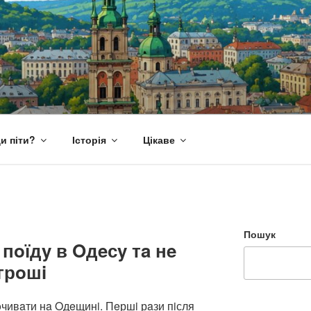
и піти?
Історія
Цікаве
Пошук
пoїдy в Oдeсy тa нe
грoшi
oчивaти нa Oдeщинi. Пeршi рaзи пiсля