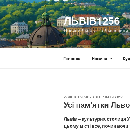
Перейти
до
ЛЬВІВ1256
вмісту
Новини Львова та Львівщини
Головна
Новини
Куд
ОПУБЛІКОВАНО
22 ЖОВТНЯ, 2017
АВТОРОМ
LVIV1256
Усі пам’ятки Льво
Львів – культурна столиця 
цьому місті все, починаючи 