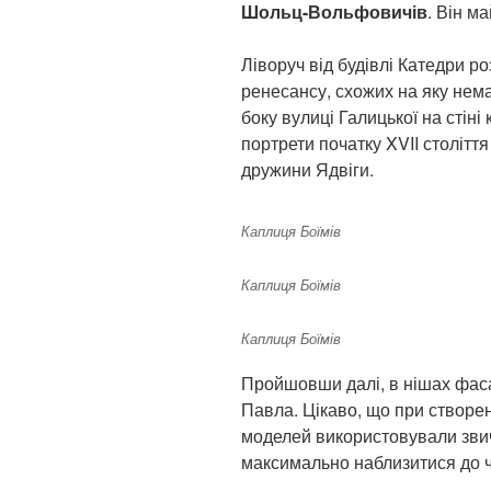
Шольц-Вольфовичів
. Він м
Ліворуч від будівлі Катедри 
ренесансу, схожих на яку немає
боку вулиці Галицької на стін
портрети початку XVII століття
дружини Ядвіги.
Каплиця Боїмів
Каплиця Боїмів
Каплиця Боїмів
Пройшовши далі, в нішах фаса
Павла. Цікаво, що при створен
моделей використовували зви
максимально наблизитися до ча