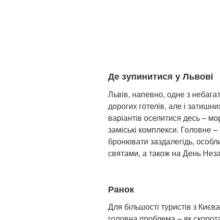
Де зупинитися у Львові
Львів, напевно, одне з небагат
дорогих готелів, але і затишни
варіантів оселитися десь – мор
заміські комплекси. Головне –
бронювати заздалегідь, особл
святами, а також на День Нез
Ранок
Для більшості туристів з Києва
головна проблема – як скорота