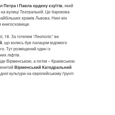
л Петра і Павла ордену єзуїтів
, який
на вулиці Театральній. Це барокова
 найбільших храмів Львова. Нині він
ся книгосховище.
, 18. За готелем “Леополіс” ви
й
, що колись був палацом відомого
го. Тут розміщений один із
них ліфтів.
іде Вірменською, а потім – Краківською
менитий
Вірменський Катедральний
ідної культури на європейському ґрунті