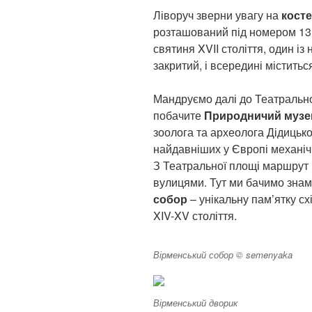
Ліворуч зверни увагу на
косте
розташований під номером 13 
святиня XVII століття, один із
закритий, і всередині містить
Мандруємо далі до Театральної
побачите
Природничий музе
зоолога та археолога Дідицько
найдавніших у Європі механіч
З Театральної площі маршрут 
вулицями. Тут ми бачимо зна
собор
– унікальну пам’ятку сх
XIV-XV століття.
Вірменський собор © semenyaka
Вірменський дворик