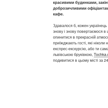
красивими будинками, закін
доброзичливими офіціантам
кафе.
Здавалося б, кожен українець б
знову і знову повертаємося в 
опинитися в прекрасній атмос
приїжджають гості, які ніколи 
експрес-екскурсію, або ти сама
львівською бруківкою,
Tochka.
подивитися в цьому місті за 24