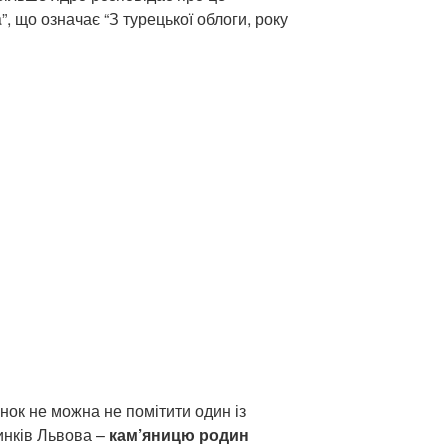
a”, що означає “З турецької облоги, року
нок не можна не помітити один із
инків Львова –
кам’яницю родин