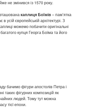
айже не змінився із 1570 року
.
розташована
каплиця Боїмів
– пам’ятка
 в усій європейській архітектурі. З
і каплиці можемо побачити оригінальні
 багатого купця Георга Боїма та його
ду бачимо фігури апостолів Петра і
ні таких фігурних композицій як
чайних людей. Тому тут можна
су тієї епохи.