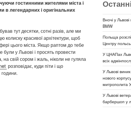
Останн
чуючи гостинними жителями міста і
и в легендарних і оригінальних
Вночі у Львові
BMW
ував тут десятки, сотні разів, але ми
Польща розслі
цю колиску красивої архітектури, щоб
Центру польськ
фері цього міста. Якщо раптом до тебе
не були у Львові і просять провести
У ЦНАПах Льво
, на свій сором і жаль, ніколи не гуляла
всіх адмінпосл
net
розповідає, куди піти і що
У Львові виник
 години.
нового корпус
митрополита 
У Львові ветер
барбершоп у л