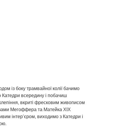
дом із боку трамвайної колії бачимо
о Катедри всередину і побачиш
склепіння, вкриті фресковим живописом
кізами Мегоффера та Матейка ХІХ
ивим інтер’єром, виходимо з Катедри і
ою.