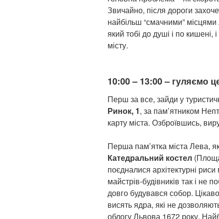
Звичайно, після дороги захоче
найбільш “смачними” місцями 
який тобі до душі і по кишені,
місту.
10:00 – 13:00 – гуляємо 
Перш за все, зайди у туристи
Ринок, 1
, за пам’ятником Неп
карту міста. Озброївшись, ви
Перша пам’ятка міста Лева, я
Катедральний костел
(Площа
поєдналися архітектурні риси
майстрів-будівників так і не по
довго будувався собор. Цікаво,
висять ядра, які не дозволяют
облогу Львова 1672 року. Най