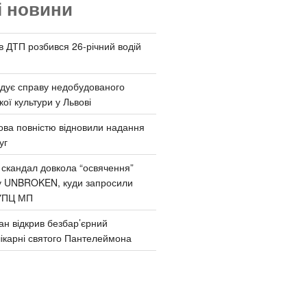
і новини
 в ДТП розбився 26-річний водій
дує справу недобудованого
ої культури у Львові
ва повністю відновили надання
уг
 скандал довкола “освячення”
у UNBROKEN, куди запросили
УПЦ МП
ан відкрив безбар’єрний
ікарні святого Пантелеймона