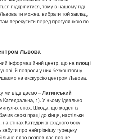
ться підкріпитися, тому в нашому гіді
Львова ти можеш вибрати той заклад,
 і там перекусити перед прогулянкою по
центром Львова
чний інформаційний центр, що на
площі
тунові, й попроси у них безкоштовну
рушаємо на екскурсію центром Львова.
ку ми відвідаємо –
Латинський
 Катедральна, 1). У ньому ідеально
 минулих епох. Шкода, що жоден із
бачив своєї праці до кінця, настільки
 на стінах Катедри зі східного боку
ь забути про найгрізнішу турецьку
більше ядро розповідає про це