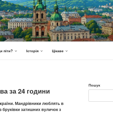
и піти?
Історія
Цікаве
Пошук
ва за 24 години
України. Мандрівники люблять в
з бруківки затишних вуличок з