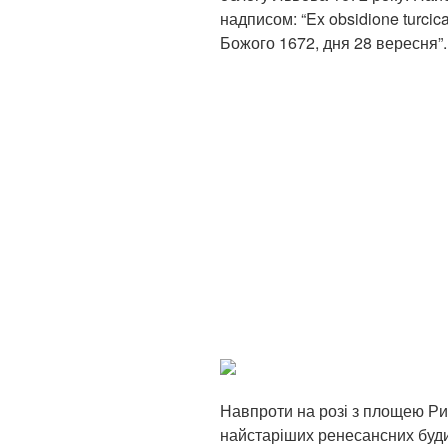
надписом: “Ex obsidione turcic
Божого 1672, дня 28 вересня”.
Навпроти на розі з площею Ри
найстаріших ренесансних буд