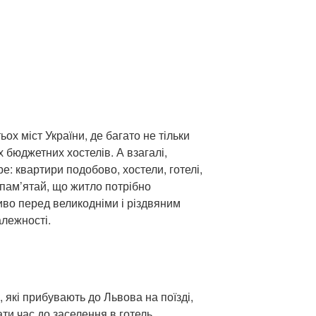
ьох міст України, де багато не тільки
х бюджетних хостелів. А взагалі,
е: квартири подобово, хостели, готелі,
 пам’ятай, що житло потрібно
иво перед великодніми і різдвяним
алежності.
, які прибувають до Львова на поїзді,
ти час до заселення в готель.