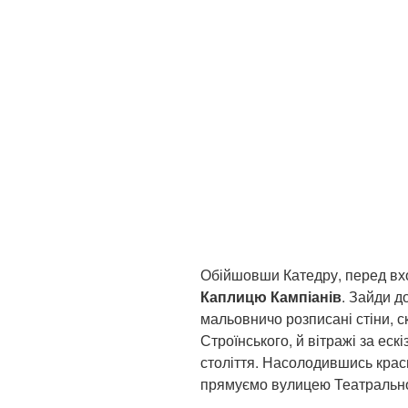
Обійшовши Катедру, перед вхо
Каплицю Кампіанів
. Зайди д
мальовничо розписані стіни, 
Строїнського, й вітражі за ес
століття. Насолодившись крас
прямуємо вулицею Театральн