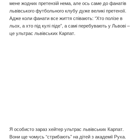
мене жодних претензій нема, але ось саме до фанатів
львівського футбольного клубу дуже великі претензії.
Адже коли фанати все життя співають: “Хто полізе в
льох, а хто під кулі піде”, а самі перебувають у Львові –
це ультрас львівських Карпат.
Я особисто зараз хейтер ультрас львівських Карпат.
Вони ще чомусь “стрибають” на дітей з академії Руха.