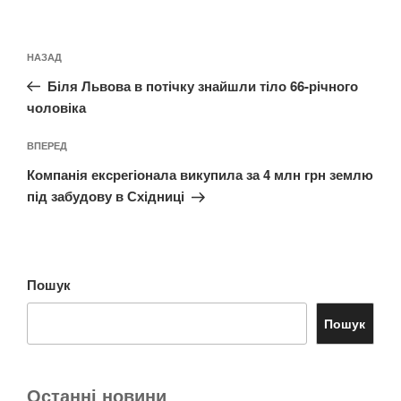
Навігація
Попередній
НАЗАД
записів
запис:
Біля Львова в потічку знайшли тіло 66-річного
чоловіка
Наступний
ВПЕРЕД
запис
Компанія ексрегіонала викупила за 4 млн грн землю
під забудову в Східниці
Пошук
Пошук
Останні новини