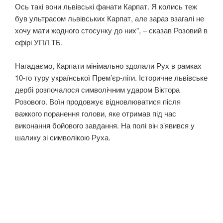
Ось такі вони львівські фанати Карпат. Я колись теж
був ультрасом львівських Карпат, але зараз взагалі не
хочу мати жодного стосунку до них”, – сказав Розовий в
ефірі УПЛ ТБ.
Нагадаємо, Карпати мінімально здолали Рух в рамках
10-го туру української Прем’єр-ліги. Історичне львівське
дербі розпочалося символічним ударом Віктора
Розового. Воїн продовжує відновлюватися після
важкого поранення голови, яке отримав під час
виконання бойового завдання. На полі він з’явився у
шалику зі символікою Руха.