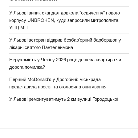
У Львові виник скандал довкола “освячення” нового
корпусу UNBROKEN, куди запросили митрополита
УПЦ МП
У Львові ветеран відкрив безбар’єрний барбершоп у
лікарні святого Пантелеймона
Нерухомість у Чехії у 2026 році: дешева квартира чи
дорога помилка?
Перший McDonald’s у Дрогобичі: міськрада
представила проєкт та оголосила опитування
У Львові ремонтуватимуть 2 км вулиці Городоцької