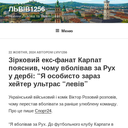
Перейти
ЛЬВІВ1256
до
Новини Львова та Львівщини
вмісту
Меню
ОПУБЛІКОВАНО
22 ЖОВТНЯ, 2024
АВТОРОМ
LVIV1256
Зірковий екс-фанат Карпат
пояснив, чому вболівав за Рух
у дербі: “Я особисто зараз
хейтер ультрас “левів”
Український військовий і комік Віктор Розовий розповів,
чому перестав вболівати за раніше улюблену команду.
Про це пише
Спорт24
.
“Я вболівав за Рух. До футбольного клубу Карпати в