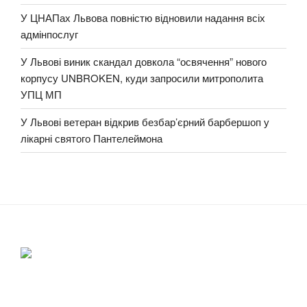
У ЦНАПах Львова повністю відновили надання всіх
адмінпослуг
У Львові виник скандал довкола “освячення” нового
корпусу UNBROKEN, куди запросили митрополита
УПЦ МП
У Львові ветеран відкрив безбар’єрний барбершоп у
лікарні святого Пантелеймона