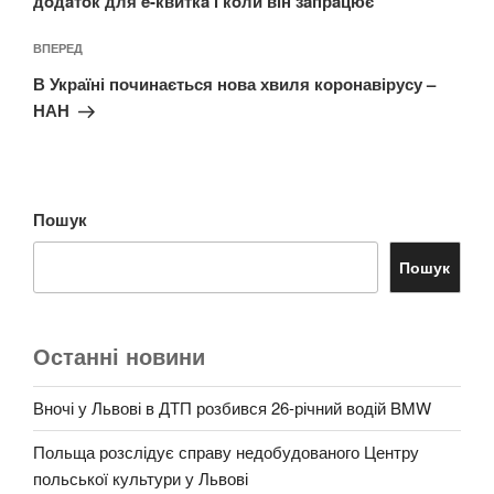
дoдaтoк для e-квиткa i кoли вiн зaпрaцює
Наступний
ВПЕРЕД
запис
В Україні починається нова хвиля коронавірусу –
НАН
Пошук
Пошук
Останні новини
Вночі у Львові в ДТП розбився 26-річний водій BMW
Польща розслідує справу недобудованого Центру
польської культури у Львові