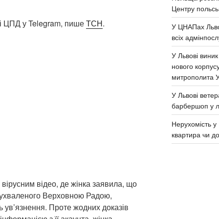
Центру польськ
і ЦПД у Telegram, пише
ТСН
.
У ЦНАПах Льво
всіх адмінпосл
У Львові виник
нового корпус
митрополита 
У Львові ветер
барбершоп у л
Нерухомість у 
квартира чи д
 вірусним відео, де жінка заявила, що
о ухваленого Верховною Радою,
 ув’язнення. Проте жодних доказів
інформацією з її акаунта, жінка