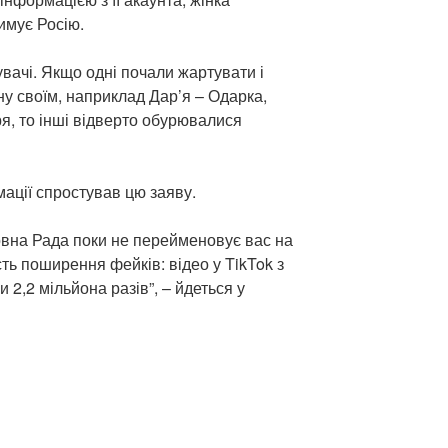
имує Росію.
увачі. Якщо одні почали жартувати і
іну своїм, наприклад Дар’я – Одарка,
я, то інші відверто обурювалися
мації спростував цю заяву.
овна Рада поки не перейменовує вас на
ть поширення фейків: відео у TikTok з
2,2 мільйона разів”, – йдеться у