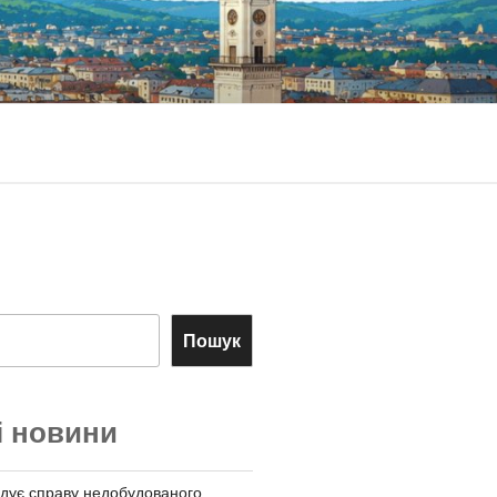
Пошук
і новини
дує справу недобудованого