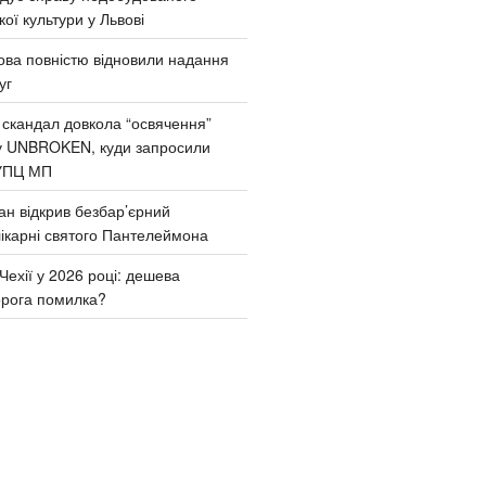
ої культури у Львові
ва повністю відновили надання
уг
 скандал довкола “освячення”
у UNBROKEN, куди запросили
УПЦ МП
ан відкрив безбар’єрний
ікарні святого Пантелеймона
Чехії у 2026 році: дешева
орога помилка?