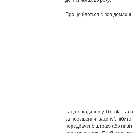
Про це йдеться в повідомленн
Так, нещодавно у TikTok стало
за порушення “закону”, нібит
передбачено штраф або навіть
вона не надала. Ба більше, за 