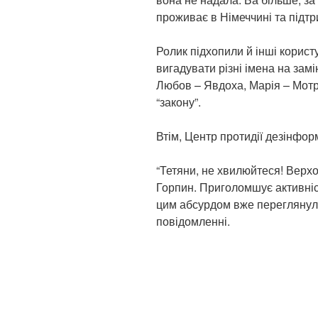
проживає в Німеччині та підтр
Ролик підхопили й інші корист
вигадувати різні імена на зам
Любов – Явдоха, Марія – Мотр
“закону”.
Втім, Центр протидії дезінфор
“Тетяни, не хвилюйтеся! Верх
Горпин. Приголомшує активніс
цим абсурдом вже переглянули 
повідомленні.