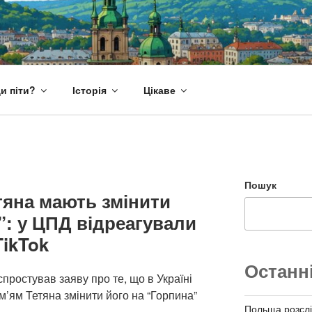
и піти?
Історія
Цікаве
Пошук
етяна мають змінити
”: у ЦПД відреагували
TikTok
Останн
спростував заяву про те, що в Україні
ім’ям Тетяна змінити його на “Горпина”
Польща розслі