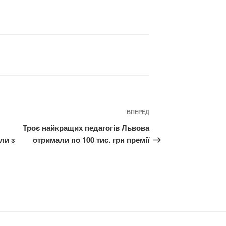
Наступний
ВПЕРЕД
запис
Троє найкращих педагогів Львова
ли з
отримали по 100 тис. грн премії