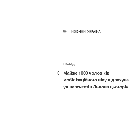
КАТЕГОРІЇ
НОВИНИ
,
УКРАЇНА
Навігація
Попередній
НАЗАД
записів
запис:
Майже 1000 чоловіків
мобілізаційного віку відрахува
університетів Львова цьогоріч