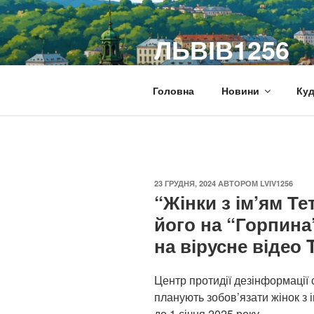
Перейти
до
ЛЬВІВ1256
вмісту
Новини Львова та Львівщини
Головна
Новини
Куд
ОПУБЛІКОВАНО
23 ГРУДНЯ, 2024
АВТОРОМ
LVIV1256
“Жінки з ім’ям Т
його на “Горпина
на вірусне відео 
Центр протидії дезінформації 
планують зобов’язати жінок з 
до 1 січня 2025 року.