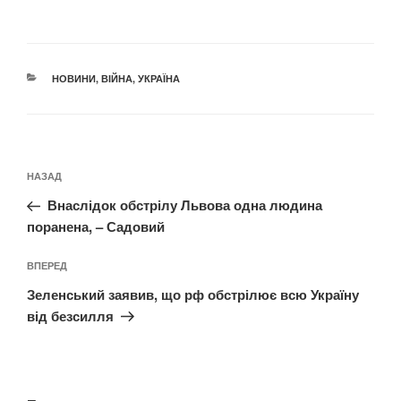
КАТЕГОРІЇ
НОВИНИ
,
ВІЙНА
,
УКРАЇНА
Навігація
Попередній
НАЗАД
записів
запис:
Внаслідок обстрілу Львова одна людина
поранена, – Садовий
Наступний
ВПЕРЕД
запис
Зеленський заявив, що рф обстрілює всю Україну
від безсилля