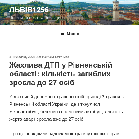
Перейти
ЛЬВІВ1256
до
Новини Львова та Львівщини
вмісту
Меню
ОПУБЛІКОВАНО
4 ТРАВНЯ, 2022
АВТОРОМ
LVIV1256
Жахлива ДТП у Рівненській
області: кількість загиблих
зросла до 27 осіб
У жахливій дорожньо-транспортній пригоді 3 травня в
Рівненській області України, де зіткнулися
мікроавтобус, бензовоз і рейсовий автобус, кількість
жертв аварії зросла вже до 27 осіб.
Про це повідомив радник міністра внутрішніх справ