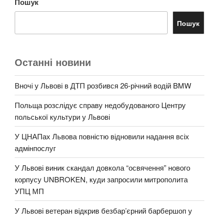
Пошук
Пошук
Останні новини
Вночі у Львові в ДТП розбився 26-річний водій BMW
Польща розслідує справу недобудованого Центру
польської культури у Львові
У ЦНАПах Львова повністю відновили надання всіх
адмінпослуг
У Львові виник скандал довкола “освячення” нового
корпусу UNBROKEN, куди запросили митрополита
УПЦ МП
У Львові ветеран відкрив безбар’єрний барбершоп у