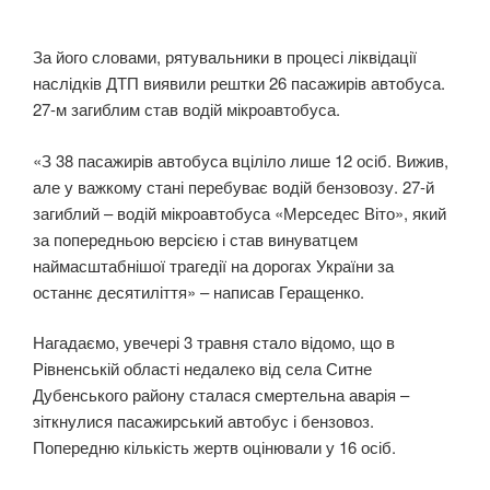
За його словами, рятувальники в процесі ліквідації
наслідків ДТП виявили рештки 26 пасажирів автобуса.
27-м загиблим став водій мікроавтобуса.
«З 38 пасажирів автобуса вціліло лише 12 осіб. Вижив,
але у важкому стані перебуває водій бензовозу. 27-й
загиблий – водій мікроавтобуса «Мерседес Віто», який
за попередньою версією і став винуватцем
наймасштабнішої трагедії на дорогах України за
останнє десятиліття» – написав Геращенко.
Нагадаємо, увечері 3 травня стало відомо, що в
Рівненській області недалеко від села Ситне
Дубенського району сталася смертельна аварія –
зіткнулися пасажирський автобус і бензовоз.
Попередню кількість жертв оцінювали у 16 осіб.