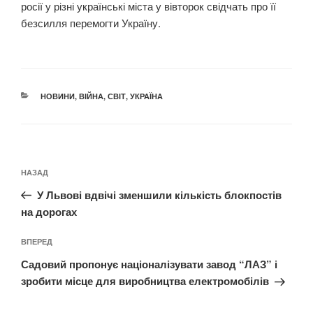
росії у різні українські міста у вівторок свідчать про її
безсилля перемогти Україну.
КАТЕГОРІЇ
НОВИНИ
,
ВІЙНА
,
СВІТ
,
УКРАЇНА
Навігація
Попередній
НАЗАД
записів
запис:
У Львові вдвічі зменшили кількість блокпостів
на дорогах
Наступний
ВПЕРЕД
запис
Садовий пропонує націоналізувати завод “ЛАЗ” і
зробити місце для виробництва електромобілів