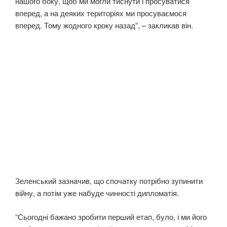
нашого боку, щоб ми могли тиснути і просуватися
вперед, а на деяких територіях ми просуваємося
вперед. Тому жодного кроку назад”, – закликав він.
Зеленський зазначив, що спочатку потрібно зупинити
війну, а потім уже набуде чинності дипломатія.
“Сьогодні бажано зробити перший етап, було, і ми його