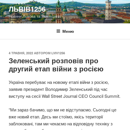
Перейти
ЛЬВІВ1256
до
Новини Львова та Львівщини
вмісту
Меню
ОПУБЛІКОВАНО
4 ТРАВНЯ, 2022
АВТОРОМ
LVIV1256
Зеленський розповів про
другий етап війни з росією
Україна перебуває на новому етапі війни з росією,
заявив президент Володимир Зеленський під час
виступу на сесії Wall Street Journal CEO Council Summit.
“Ми зараз бачимо, що ми не відступаємо. Сьогодні це
вже новий етап. Десь ми стоїмо, якісь території
заблоковані, там ми чекаємо на відповідну техніку з