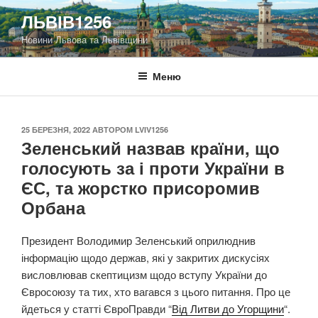
Перейти
ЛЬВІВ1256
до
Новини Львова та Львівщини
вмісту
Меню
ОПУБЛІКОВАНО
25 БЕРЕЗНЯ, 2022
АВТОРОМ
LVIV1256
Зеленський назвав країни, що
голосують за і проти України в
ЄС, та жорстко присоромив
Орбана
Президент Володимир Зеленський оприлюднив
інформацію щодо держав, які у закритих дискусіях
висловлював скептицизм щодо вступу України до
Євросоюзу та тих, хто вагався з цього питання. Про це
йдеться у статті ЄвроПравди “
Від Литви до Угорщини
“.