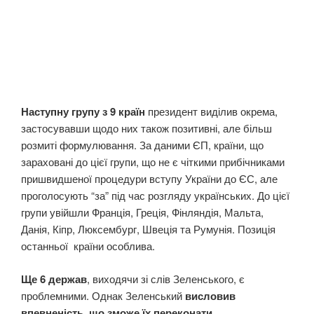
Наступну групу з 9 країн
президент виділив окрема,
застосувавши щодо них також позитивні, але більш
розмиті формулювання. За даними ЄП, країни, що
зараховані до цієї групи, що не є чіткими прибічниками
пришвидшеної процедури вступу України до ЄС, але
проголосують “за” під час розгляду українських. До цієї
групи увійшли Франція, Греція, Фінляндія, Мальта,
Данія, Кіпр, Люксембург, Швеція та Румунія. Позиція
останньої країни особлива.
Ще 6 держав
, виходячи зі слів Зеленського, є
проблемними. Однак Зеленський
висловив
впевненість, що зможе їх переконати.