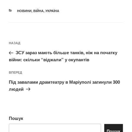
КАТЕГОРІЇ
НОВИНИ
,
ВІЙНА
,
УКРАЇНА
Навігація
Попередній
НАЗАД
записів
запис:
ЗСУ зараз мають більше танків, ніж на початку
війни: скільки “віджали” у окупантів
Наступний
ВПЕРЕД
запис
Під завалами драмтеатру в Маріуполі загинули 300
людей
Пошук
Пошук