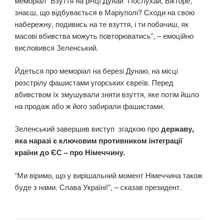
меморіал “Взуття на річці Дунай” Послухай, Вікторе,
знаєш, що відбувається в Маріуполі? Сходи на свою
набережну, подивись на те взуття, і ти побачиш, як
масові вбивства можуть повторюватись”, – емоційно
висловився Зеленський.
Йдеться про меморіал на березі Дунаю, на місці
розстрілу фашистами угорських євреїв. Перед
вбивством їх змушували зняти взуття, яке потім йшло
на продаж або ж його забирали фашистами.
Зеленський завершив виступ згадкою про
державу,
яка наразі є ключовим противником інтеграції
країни до ЄС – про Німеччину.
“Ми віримо, що у вирішальний момент Німеччина також
буде з нами. Слава Україні!”, – сказав президент.