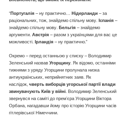
“
Португалія
– ну практично…
Нідерланди
– за
раціональних, тож, знайдемо спільну мову.
Іспанія
–
знайдемо спільну мову.
Бельгія
– знайдемо
аргументи.
Австрія
– разом з українцями для вас це
можливості.
Ірландія
– ну практично.”
Окремо – перед останньою у списку – Володимир
Зеленський назвав
Угорщину
. Як відомо, останніми
тижнями з уряду Угорщини пролунала низка
антиукраїнських, неприйнятних заяв. Як
наслідок,
чверть виборців угорської партії влади
звинувачують Київ у війні
. Володимир Зеленський
звернувся на саміті до прем’єра Угорщини Віктора
Орбана, нагадавши йому про історію Угорщини часів
гітлерівської Німеччини.