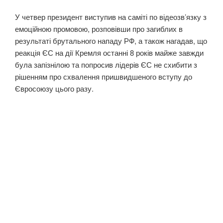
У четвер президент виступив на саміті по відеозв’язку з
емоційною промовою, розповівши про загиблих в
результаті брутального нападу РФ, а також нагадав, що
реакція ЄС на дії Кремля останні 8 років майже завжди
була запізнілою та попросив лідерів ЄС не схибити з
рішенням про схвалення пришвидшеного вступу до
Євросоюзу цього разу.