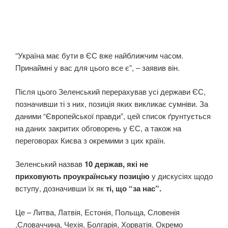
“Україна має бути в ЄС вже найближчим часом.
Принаймні у вас для цього все є”, – заявив він.
Після цього Зеленський перерахував усі держави ЄС,
позначивши ті з них, позиція яких викликає сумніви. За
даними “Європейської правди”, цей список ґрунтується
на даних закритих обговорень у ЄС, а також на
переговорах Києва з окремими з цих країн.
Зеленський назвав
10 держав, які не
приховують
проукраїнську позицію
у дискусіях щодо
вступу, дозначивши їх як
ті, що “за нас”.
Це – Литва, Латвія, Естонія, Польща, Словенія
,Словаччина, Чехія, Болгарія, Хорватія. Окремо