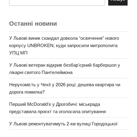
Останні новини
У Львові виник скандал довкола “освячення” нового
корпусу UNBROKEN, куди запросили митрополита
УПЦ МП
У Львові ветеран відкрив безбар’єрний барбершоп у
лікарні святого Пантелеймона
Нерухомість у Чехії у 2026 році: дешева квартира чи
дорога помилка?
Перший McDonald’s у Дрогобичі: міськрада
представила проєкт та оголосила опитування
У Львові ремонтуватимуть 2 км вулиці Городоцької