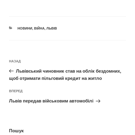
КАТЕГОРІЇ
НОВИНИ
,
ВІЙНА
,
ЛЬВІВ
Навігація
Попередній
НАЗАД
записів
запис:
Львівський чиновник став на облік бездомних,
щоб отримати пільговий кредит на житло
Наступний
ВПЕРЕД
запис
Львів передав військовим автомобілі
Пошук