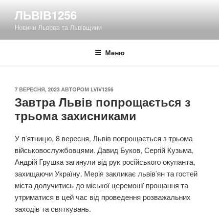
Перейти
ЛЬВІВ1256
до
Новини Львова та Львівщини
вмісту
Меню
ОПУБЛІКОВАНО
7 ВЕРЕСНЯ, 2023
АВТОРОМ
LVIV1256
Завтра Львів попрощається з
трьома захисниками
У п’ятницю, 8 вересня, Львів попрощається з трьома
військовослужбовцями. Давид Буков, Сергій Кузьма,
Андрій Грушка загинули від рук російського окупанта,
захищаючи Україну. Мерія закликає львів’ян та гостей
міста долучитись до міської церемонії прощання та
утриматися в цей час від проведення розважальних
заходів та святкувань.