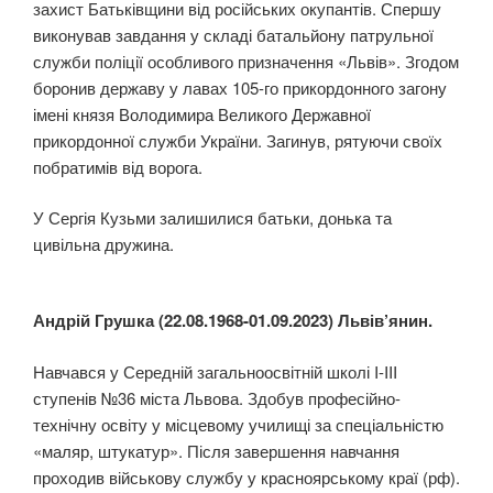
захист Батьківщини від російських окупантів. Спершу
виконував завдання у складі батальйону патрульної
служби поліції особливого призначення «Львів». Згодом
боронив державу у лавах 105-го прикордонного загону
імені князя Володимира Великого Державної
прикордонної служби України. Загинув, рятуючи своїх
побратимів від ворога.
У Сергія Кузьми залишилися батьки, донька та
цивільна дружина.
Андрій Грушка (22.08.1968-01.09.2023) Львів’янин.
Навчався у Середній загальноосвітній школі I-III
ступенів №36 міста Львова. Здобув професійно-
технічну освіту у місцевому училищі за спеціальністю
«маляр, штукатур». Після завершення навчання
проходив військову службу у красноярському краї (рф).