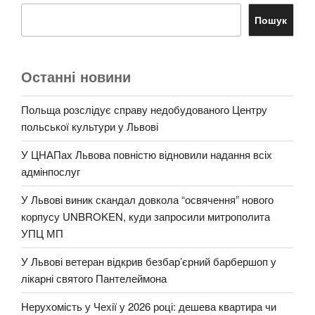
Пошук
Останні новини
Польща розслідує справу недобудованого Центру
польської культури у Львові
У ЦНАПах Львова повністю відновили надання всіх
адмінпослуг
У Львові виник скандал довкола “освячення” нового
корпусу UNBROKEN, куди запросили митрополита
УПЦ МП
У Львові ветеран відкрив безбар’єрний барбершоп у
лікарні святого Пантелеймона
Нерухомість у Чехії у 2026 році: дешева квартира чи