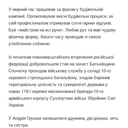
У мирний час працював за фахом у будівельній
компанії. Організовував якісні будівельні процеси, за
свій професіоналізм отримував сотні гарних відгуків.
Був «майстром на всі руки». Любив рух та мав чудову
фізичну форму, багато часу проводив зі своєю
улюбленою собакою.
Із початком повномасштабного вторгнення російської
федерації добровольцем став на захист Батьківщини.
Спочатку проходив військову службу у складі 10-го
окремого стрілецького батальйону, згодом боронив
територіальну цілісність та суверенітет держави у
лавах 116-ї окремої механізованої бригади 10-го
армійського корпусу Сухопутних військ Збройних Сил
України.
У Андрія Грушки залишилися дружина, дві доньки, зять
та сестра.