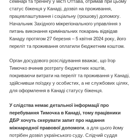
семінарі та тренінгу у місті Оттава, отримав при цьому
статус біженця у Канаді, дозвіл на проживання,
працевлаштування і соціальну (грошову) допомогу.
Начальник Західного міжрегіонального управління з
питань виконання кримінальних покарань відвідав
Канаду протягом 27 березня – 5 квітня 2024 року, його
переліт та проживання оплатили бюджетним коштом.
Орган досудового розслідування вважає, що Ігор
Тимочко вчинив розтрату бюджетних коштів,
покриваючи витрати на переліт та проживання у Канаді,
здійснивши поїздку у особистих, а не службових цілях,
для оформлення в Канаді статусу біженця.
У слідства немає детальної інформації про
перебування Тимочка в Канаді, тому працівники
ДБР хочуть скерувати запит про надання
міжнародної правової допомоги
, а для цього йому
потрібен дозвіл українського суду. Слідчий суддя