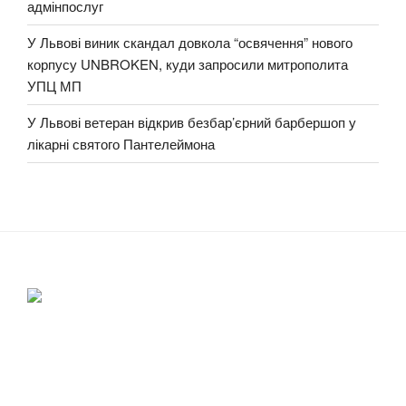
адмінпослуг
У Львові виник скандал довкола “освячення” нового
корпусу UNBROKEN, куди запросили митрополита
УПЦ МП
У Львові ветеран відкрив безбар’єрний барбершоп у
лікарні святого Пантелеймона