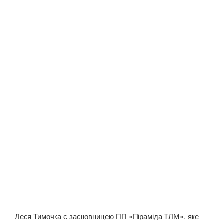
Леся Тимочка є засновницею ПП «Піраміда ТЛМ», яке