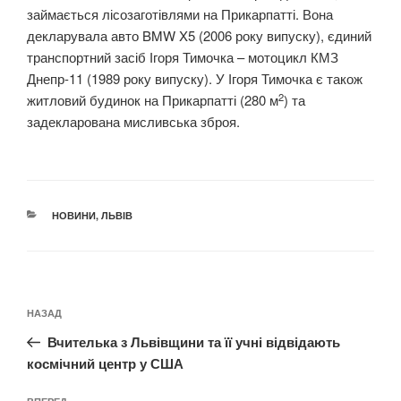
займається лісозаготівлями на Прикарпатті. Вона
декларувала авто BMW X5 (2006 року випуску), єдиний
транспортний засіб Ігоря Тимочка – мотоцикл КМЗ
Днепр-11 (1989 року випуску). У Ігоря Тимочка є також
2
житловий будинок на Прикарпатті (280 м
) та
задекларована мисливська зброя.
КАТЕГОРІЇ
НОВИНИ
,
ЛЬВІВ
Навігація
Попередній
НАЗАД
записів
запис:
Вчителька з Львівщини та її учні відвідають
космічний центр у США