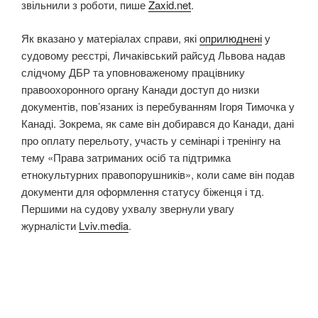
звільнили з роботи, пише
Zaxid.net
.
Як вказано у матеріалах справи, які
оприлюднені
у
судовому реєстрі, Личаківський райсуд Львова надав
слідчому ДБР та уповноваженому працівнику
правоохоронного органу Канади доступ до низки
документів, пов’язаних із перебуванням Ігоря Тимочка у
Канаді. Зокрема, як саме він добирався до Канади, дані
про оплату перельоту, участь у семінарі і тренінгу на
тему «Права затриманих осіб та підтримка
етнокультурних правопорушників», коли саме він подав
документи для оформлення статусу біженця і тд.
Першими на судову ухвалу звернули увагу
журналісти
Lviv.media
.