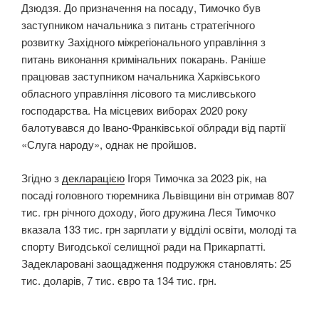
Дзюдзя. До призначення на посаду, Тимочко був
заступником начальника з питань стратегічного
розвитку Західного міжрегіонального управління з
питань виконання кримінальних покарань. Раніше
працював заступником начальника Харківського
обласного управління лісового та мисливського
господарства. На місцевих виборах 2020 року
балотувався до Івано-Франківської облради від партії
«Слуга народу», однак не пройшов.
Згідно з
декларацією
Ігоря Тимочка за 2023 рік, на
посаді головного тюремника Львівщини він отримав 807
тис. грн річного доходу, його дружина Леся Тимочко
вказала 133 тис. грн зарплати у відділі освіти, молоді та
спорту Вигодської селищної ради на Прикарпатті.
Задекларовані заощадження подружжя становлять: 25
тис. доларів, 7 тис. євро та 134 тис. грн.