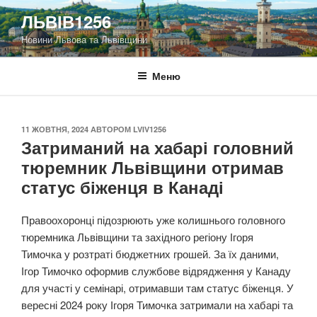
Перейти
ЛЬВІВ1256
до
Новини Львова та Львівщини
вмісту
Меню
ОПУБЛІКОВАНО
11 ЖОВТНЯ, 2024
АВТОРОМ
LVIV1256
Затриманий на хабарі головний
тюремник Львівщини отримав
статус біженця в Канаді
Правоохоронці підозрюють уже колишнього головного
тюремника Львівщини та західного регіону Ігоря
Тимочка у розтраті бюджетних грошей. За їх даними,
Ігор Тимочко оформив службове відрядження у Канаду
для участі у семінарі, отримавши там статус біженця. У
вересні 2024 року Ігоря Тимочка затримали на хабарі та