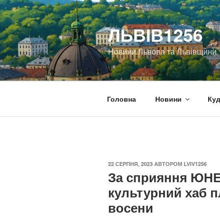
Перейти
до
ЛЬВІВ1256
вмісту
Новини Львова та Львівщини
Головна
Новини
Куд
ОПУБЛІКОВАНО
22 СЕРПНЯ, 2023
АВТОРОМ
LVIV1256
За сприяння ЮНЕ
культурний хаб п
восени