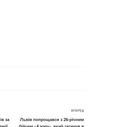
Наступний
ВПЕРЕД
запис
ів за
Львів попрощався з 26-річним
рмії
бійцем «Азову», який загинув в