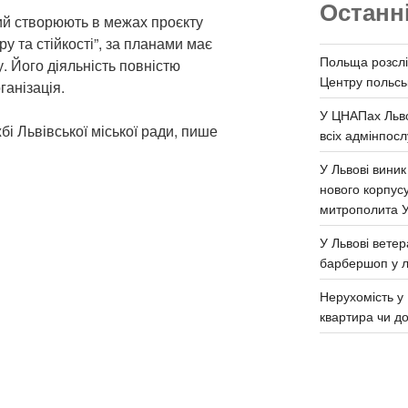
Останн
кий створюють в межах проєкту
 та стійкості”, за планами має
Польща розслі
. Його діяльність повністю
Центру польськ
анізація.
У ЦНАПах Льво
і Львівської міської ради, пише
всіх адмінпосл
У Львові виник
нового корпус
митрополита 
У Львові ветер
барбершоп у л
Нерухомість у 
квартира чи д