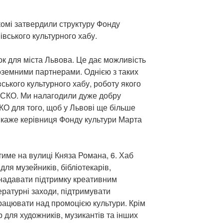
комі затвердили структуру Фонду
івського культурного хабу.
к для міста Львова. Це дає можливість
ноземними партнерами. Однією з таких
вського культурного хабу, роботу якого
СКО. Ми налагодили дуже добру
О для того, щоб у Львові ще більше
— каже керівниця Фонду культури Марта
тиме на вулиці Княза Романа, 6. Хаб
для музейників, бібліотекарів,
, надавати підтримку креативним
тературні заходи, підтримувати
працювати над промоцією культури. Крім
р для художників, музикантів та інших