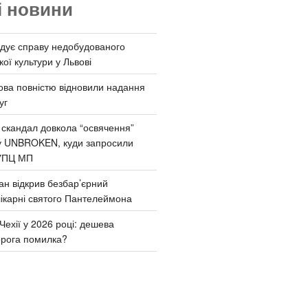
і новини
дує справу недобудованого
ої культури у Львові
ва повністю відновили надання
уг
 скандал довкола “освячення”
у UNBROKEN, куди запросили
УПЦ МП
ан відкрив безбар’єрний
ікарні святого Пантелеймона
Чехії у 2026 році: дешева
орога помилка?