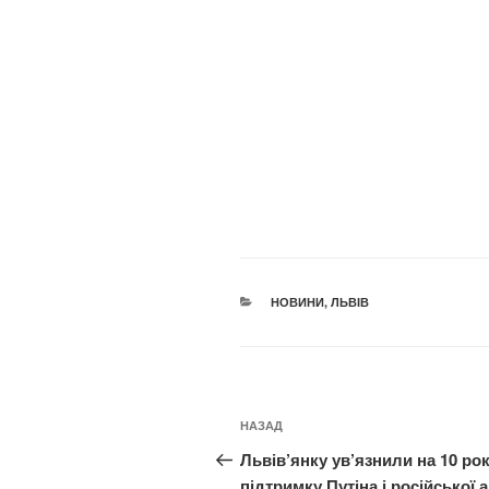
КАТЕГОРІЇ
НОВИНИ
,
ЛЬВІВ
Навігація
Попередній
НАЗАД
записів
запис:
Львів’янку ув’язнили на 10 рок
підтримку Путіна і російської а