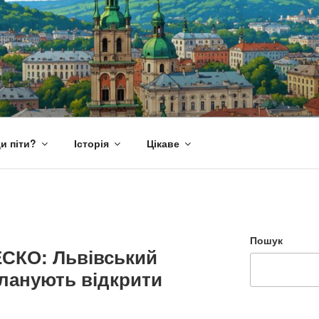
и піти?
Історія
Цікаве
Пошук
СКО: Львівський
ланують відкрити