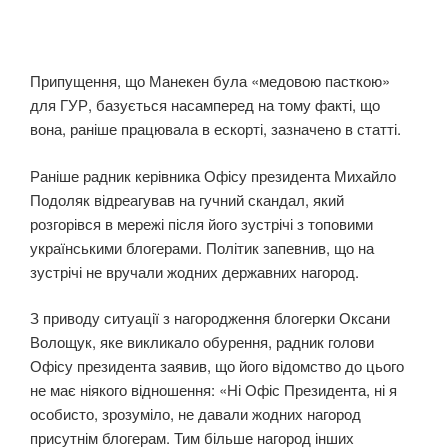
Припущення, що Манекен була «медовою пасткою»
для ГУР, базується насамперед на тому факті, що
вона, раніше працювала в ескорті, зазначено в статті.
Раніше радник керівника Офісу президента Михайло
Подоляк відреагував на гучний скандал, який
розгорівся в мережі після його зустрічі з топовими
українськими блогерами. Політик запевнив, що на
зустрічі не вручали жодних державних нагород.
З приводу ситуації з нагородження блогерки Оксани
Волощук, яке викликало обурення, радник голови
Офісу президента заявив, що його відомство до цього
не має ніякого відношення: «Ні Офіс Президента, ні я
особисто, зрозуміло, не давали жодних нагород
присутнім блогерам. Тим більше нагород інших