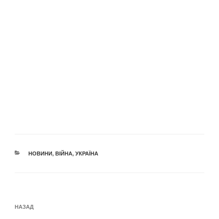
КАТЕГОРІЇ
НОВИНИ
,
ВІЙНА
,
УКРАЇНА
Навігація
Попередній
НАЗАД
записів