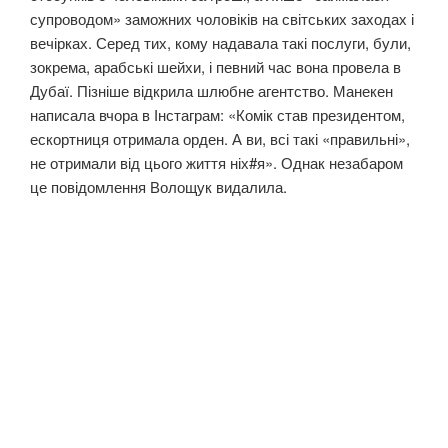
супроводом» заможних чоловіків на світських заходах і
вечірках. Серед тих, кому надавала такі послуги, були,
зокрема, арабські шейхи, і певний час вона провела в
Дубаї. Пізніше відкрила шлюбне агентство. Манекен
написала вчора в Інстаграм: «Комік став президентом,
ескортниця отримала орден. А ви, всі такі «правильні»,
не отримали від цього життя ніх#я». Однак незабаром
це повідомлення Волощук видалила.