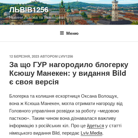
Перейти
ЛЬВІВ1256
до
Новини Львова та Львівщини
вмісту
Меню
ОПУБЛІКОВАНО
12 БЕРЕЗНЯ, 2023
АВТОРОМ
LVIV1256
За що ГУР нагородило блогерку
Ксюшу Манекен: у видання Bild
є своя версія
Блогерка та колишня ескортниця Оксана Волощук,
вона ж Ксюша Манекен, могла отримати нагороду від
Головного управління розвідки за роботу «медовою
пасткою». Таким чином вона дізнавалася важливу
інформацію з російських кіл. Про це
йдеться
у статті
німецького видання Bild, передає
Lviv.Media
.