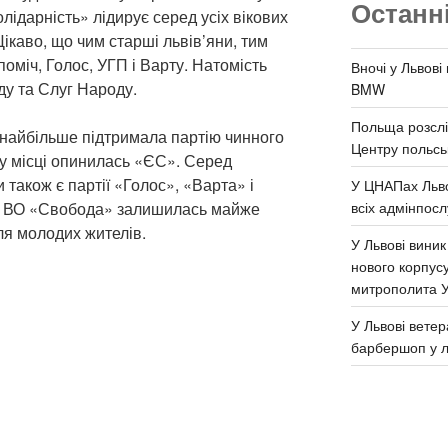
Останн
лідарність» лідирує серед усіх вікових
 Цікаво, що чим старші львів’яни, тим
міч, Голос, УГП і Варту. Натомість
Вночі у Львові
у та Слуг Народу.
BMW
Польща розслі
найбільше підтримала партію чинного
Центру польськ
у місці опинилась «ЄС». Серед
також є партії «Голос», «Варта» і
У ЦНАПах Льво
всіх адмінпосл
». ВО «Свобода» залишилась майже
я молодих жителів.
У Львові виник
нового корпус
митрополита 
У Львові ветер
барбершоп у л