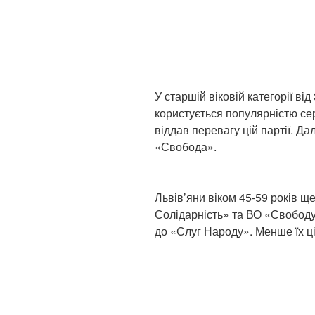
У старшій віковій категорії ві
користується популярністю се
віддав перевагу цій партії. Да
«Свобода».
Львів’яни віком 45-59 років 
Солідарність» та ВО «Свободу
до «Слуг Народу». Менше їх ц