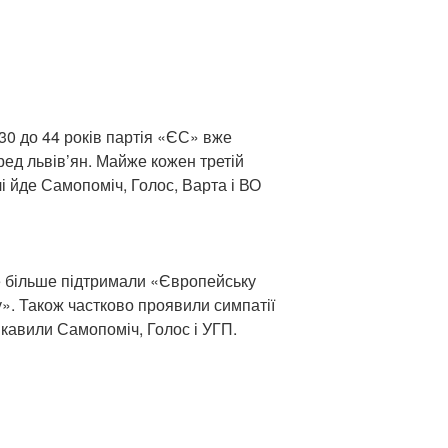
д 30 до 44 років партія «ЄС» вже
ред львів’ян. Майже кожен третій
лі йде Самопоміч, Голос, Варта і ВО
ще більше підтримали «Європейську
». Також частково проявили симпатії
ікавили Самопоміч, Голос і УГП.