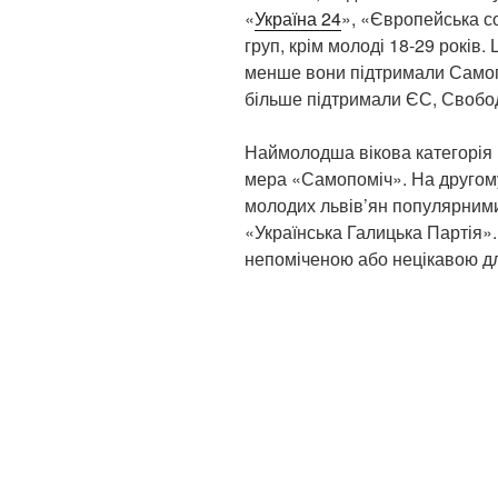
«
Україна 24
», «Європейська со
груп, крім молоді 18-29 років.
менше вони підтримали Самопо
більше підтримали ЄС, Свобод
Наймолодша вікова категорія 
мера «Самопоміч». На другом
молодих львів’ян популярними 
«Українська Галицька Партія
непоміченою або нецікавою дл