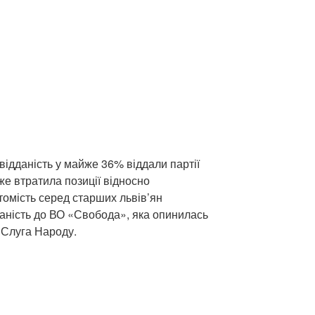
 відданість у майже 36% віддали партії
е втратила позиції відносно
томість серед старших львів’ян
заність до ВО «Свобода», яка опинилась
і Слуга Народу.