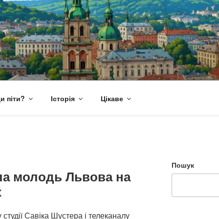
и піти?
Історія
Цікаве
Пошук
ла молодь Львова на
х
 студії Савіка Шустера і телеканалу