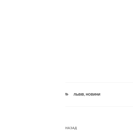
КАТЕГОРІЇ
ЛЬВІВ
,
НОВИНИ
Навігація
Попередній
НАЗАД