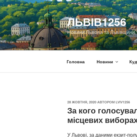
Перейти
до
ЛЬВІВ1256
вмісту
Новини Львова та Львівщини
Головна
Новини
Куд
ОПУБЛІКОВАНО
28 ЖОВТНЯ, 2020
АВТОРОМ
LVIV1256
За кого голосува
місцевих вибора
У Львові, за даними екзит-полу