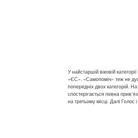
У найстаршій віковій категорії
«ЄС». «Самопоміч» теж не дуж
попередніх двох категорій. На
спостерігається певна прив’я
на третьому місці. Далі Голос 