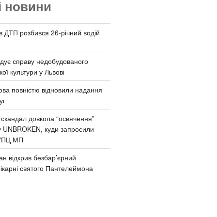
і новини
 в ДТП розбився 26-річний водій
дує справу недобудованого
ої культури у Львові
ва повністю відновили надання
уг
 скандал довкола “освячення”
у UNBROKEN, куди запросили
УПЦ МП
ан відкрив безбар’єрний
ікарні святого Пантелеймона