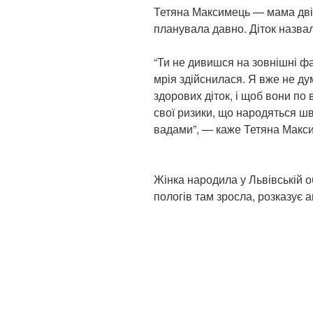
Тетяна Максимець — мама двійн
планувала давно. Діток назва
“Ти не дивишся на зовнішні фа
мрія здійснилася. Я вже не дума
здорових діток, і щоб вони по 
свої ризики, що народяться ш
вадами”, — каже Тетяна Макс
Жінка народила у Львівській обл
пологів там зросла, розказує 