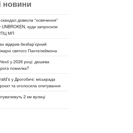
і новини
 скандал довкола “освячення”
у UNBROKEN, куди запросили
УПЦ МП
ан відкрив безбар’єрний
ікарні святого Пантелеймона
Чехії у 2026 році: дешева
орога помилка?
ld’s у Дрогобичі: міськрада
роєкт та оголосила опитування
туватимуть 2 км вулиці