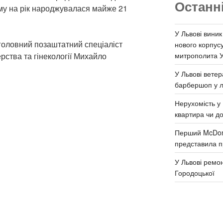
Останн
ому на рік народжувалася майже 21
У Львові виник
головний позаштатний спеціаліст
нового корпус
митрополита 
рства та гінекології Михайло
У Львові ветер
барбершоп у л
Нерухомість у 
квартира чи д
Перший McDona
представила п
У Львові ремон
Городоцької