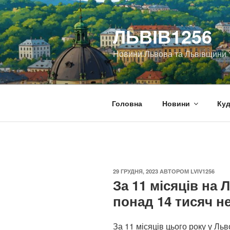
Перейти
до
ЛЬВІВ1256
вмісту
Новини Львова та Львівщини
Головна
Новини
Куд
ОПУБЛІКОВАНО
29 ГРУДНЯ, 2023
АВТОРОМ
LVIV1256
За 11 місяців на
понад 14 тисяч н
За 11 місяців цього року у Ль