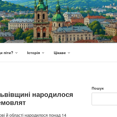
и піти?
Історія
Цікаве
Пошук
 Львівщині народилося
емовлят
вові й області народилося понад 14