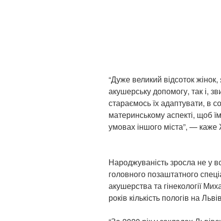
“Дуже великий відсоток жінок, 
акушерську допомогу, так і, з
стараємось їх адаптувати, в с
материнському аспекті, щоб ї
умовах іншого міста”, — каже
Народжуваність зросла не у вс
головного позаштатного спеціа
акушерства та гінекології Ми
років кількість пологів на Ль