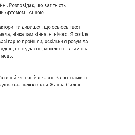
і. Розповідає, що вагітність
ли Артемом і Анною.
ктори, ти дивишся, що ось-ось твоя
ла, ніяка там війна, ні нічого. Я хотіла
вазі гарно пройшли, оскільки я розуміла
видше, передчасно, можливо з якимось
имець.
асній клінічній лікарні. За рік кількість
акушерка-гінекологиня Жанна Салінг.