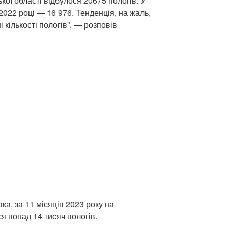
ької області відбулося 20675 пологів. У
2022 році — 16 976. Тенденція, на жаль,
і кількості пологів”, — розповів
а, за 11 місяців 2023 року на
ся понад 14 тисяч пологів.