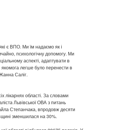
які є ВПО. Ми їм надаємо як і
вичайно, психологічну допомогу. Ми
оціальному аспекті, адаптувати в
м якомога легше було перенести в
 Жанна Саліг.
іх лікарнях області. За словами
ліста Львівської ОВА з питань
хайла Степанчака, впродовж десяти
вівщині зменшилася на 30%.