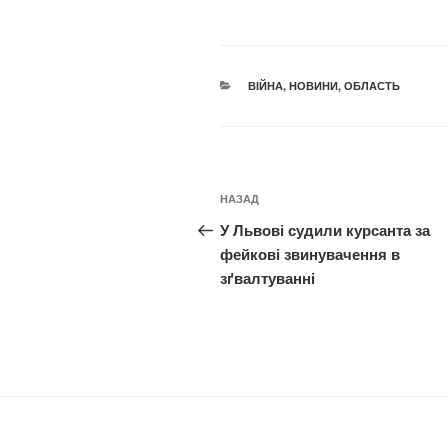
КАТЕГОРІЇ
ВІЙНА
,
НОВИНИ
,
ОБЛАСТЬ
Навігація
Попередній
НАЗАД
записів
запис:
У Львові судили курсанта за
фейкові звинувачення в
зґвалтуванні