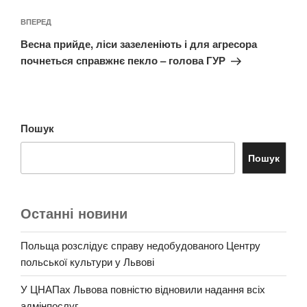
Наступний
ВПЕРЕД
запис
Весна прийде, ліси зазеленіють і для агресора
почнеться справжнє пекло – голова ГУР
Пошук
Пошук
Останні новини
Польща розслідує справу недобудованого Центру
польської культури у Львові
У ЦНАПах Львова повністю відновили надання всіх
адмінпослуг