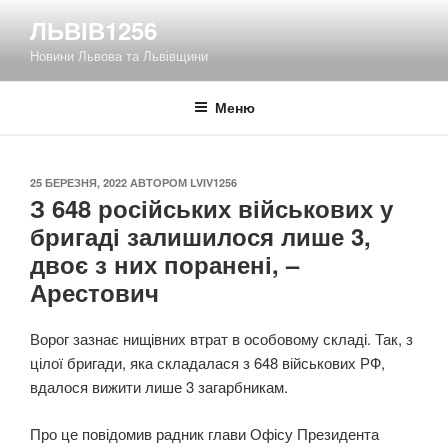
Перейти
ЛЬВІВ1256
до
Новини Львова та Львівщини
вмісту
Меню
ОПУБЛІКОВАНО
25 БЕРЕЗНЯ, 2022
АВТОРОМ
LVIV1256
З 648 російських військових у
бригаді залишилося лише 3,
двоє з них поранені, –
Арестович
Ворог зазнає нищівних втрат в особовому складі. Так, з
цілої бригади, яка складалася з 648 військових РФ,
вдалося вижити лише 3 загарбникам.
Про це повідомив радник глави Офісу Президента