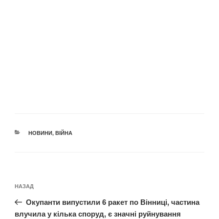
КАТЕГОРІЇ
НОВИНИ
,
ВІЙНА
Навігація
Попередній
НАЗАД
записів
запис:
Окупанти випустили 6 ракет по Вінниці, частина
влучила у кілька споруд, є значні руйнування