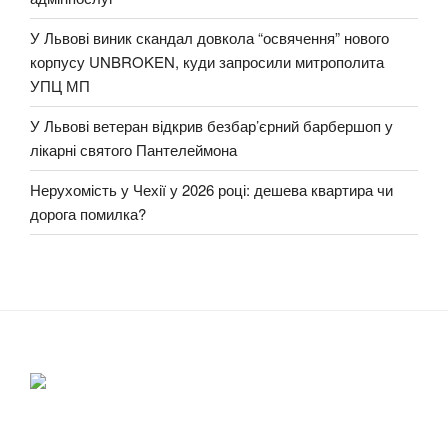
У Львові виник скандал довкола “освячення” нового
корпусу UNBROKEN, куди запросили митрополита
УПЦ МП
У Львові ветеран відкрив безбар’єрний барбершоп у
лікарні святого Пантелеймона
Нерухомість у Чехії у 2026 році: дешева квартира чи
дорога помилка?