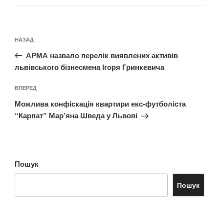
Навігація
Попередній
НАЗАД
записів
запис:
АРМА назвало перелік виявлених активів
львівського бізнесмена Ігоря Гринкевича
Наступний
ВПЕРЕД
запис
Можлива конфіскація квартири екс-футболіста
“Карпат” Мар’яна Шведа у Львові
Пошук
Пошук