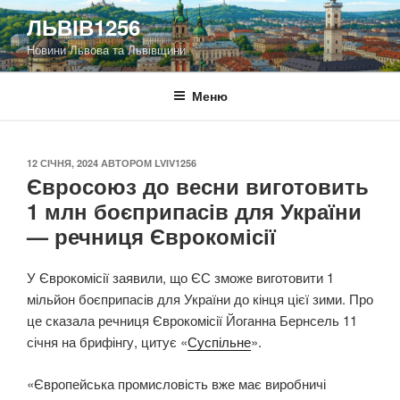
Перейти
ЛЬВІВ1256
до
Новини Львова та Львівщини
вмісту
Меню
ОПУБЛІКОВАНО
12 СІЧНЯ, 2024
АВТОРОМ
LVIV1256
Євросоюз до весни виготовить
1 млн боєприпасів для України
— речниця Єврокомісії
У Єврокомісії заявили, що ЄС зможе виготовити 1
мільйон боєприпасів для України до кінця цієї зими. Про
це сказала речниця Єврокомісії Йоганна Бернсель 11
січня на брифінгу, цитує «
Суспільне
».
«Європейська промисловість вже має виробничі