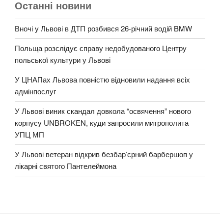
Останні новини
Вночі у Львові в ДТП розбився 26-річний водій BMW
Польща розслідує справу недобудованого Центру
польської культури у Львові
У ЦНАПах Львова повністю відновили надання всіх
адмінпослуг
У Львові виник скандал довкола “освячення” нового
корпусу UNBROKEN, куди запросили митрополита
УПЦ МП
У Львові ветеран відкрив безбар’єрний барбершоп у
лікарні святого Пантелеймона