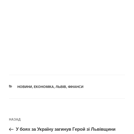
КАТЕГОРІЇ
НОВИНИ
,
ЕКОНОМІКА
,
ЛЬВІВ
,
ФІНАНСИ
Навігація
Попередній
НАЗАД
записів
запис:
У боях за Україну загинув Герой зі Львівщини