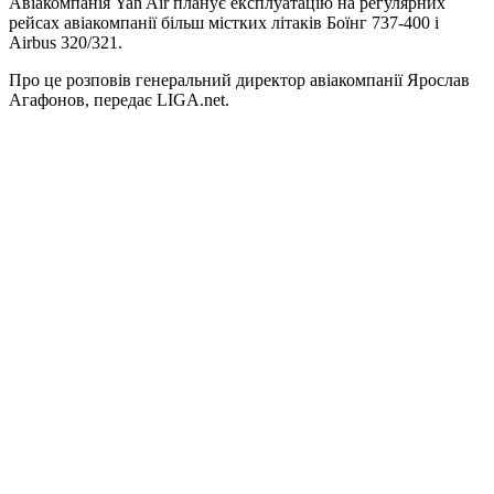
Авіакомпанія Yan Air планує експлуатацію на регулярних
рейсах авіакомпанії більш містких літаків Боїнг 737-400 і
Аirbus 320/321.
Про це розповів генеральний директор авіакомпанії Ярослав
Агафонов, передає LIGA.net.