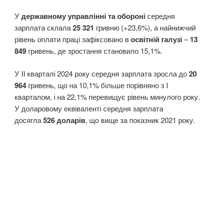
У
державному управлінні та обороні
середня
зарплата склала
25 321
гривню (+23,6%), а найнижчий
рівень оплати праці зафіксовано в
освітній галузі
–
13
849
гривень, де зростання становило 15,1%.
У II кварталі 2024 року середня зарплата зросла до
20
964
гривень, що на 10,1% більше порівняно з I
кварталом, і на 22,1% перевищує рівень минулого року.
У доларовому еквіваленті середня зарплата
досягла
526 доларів
, що вище за показник 2021 року.