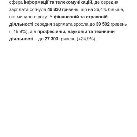
сфера
інформації та телекомунікацій
, де середня
зарплата сягнула
49 830
гривень, що на 36,4% більше,
ніж минулого року. У
фінансовій та страховій
діяльності
середня зарплата зросла до
39 502
гривень
(+19,9%), а в
професійній, науковій та технічній
діяльності
– до
27 303
гривень (+24,9%).