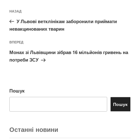
Навігація
Попередній
НАЗАД
записів
запис:
У Львові ветклінікам заборонили приймати
невакцинованих тварин
Наступний
ВПЕРЕД
запис
Монах зі Львівщини зібрав 16 мільйонів гривень на
потреби ЗСУ
Пошук
Пошук
Останні новини