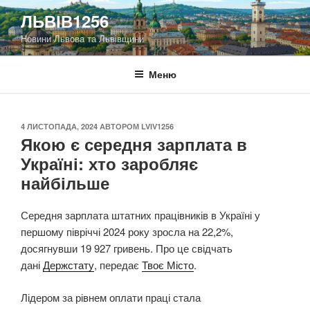
Перейти
ЛЬВІВ1256
до
Новини Львова та Львівщини
вмісту
Меню
ОПУБЛІКОВАНО
4 ЛИСТОПАДА, 2024
АВТОРОМ
LVIV1256
Якою є середня зарплата в
Україні: хто заробляє
найбільше
Середня зарплата штатних працівників в Україні у
першому півріччі 2024 року зросла на 22,2%,
досягнувши 19 927 гривень. Про це свідчать
дані
Держстату
, передає
Твоє Місто
.
Лідером за рівнем оплати праці стала