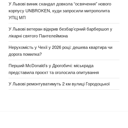
У Львові виник скандал довкола “освячення” нового
корпусу UNBROKEN, куди запросили митрополита
УПЦ МП
У Львові ветеран відкрив безбар’єрний барбершоп у
лікарні святого Пантелеймона
Нерухомість у Чехії у 2026 році: дешева квартира чи
дорога помилка?
Перший McDonald’s у Дрогобичі: міськрада
представила проєкт та оголосила опитування
У Львові ремонтуватимуть 2 км вулиці Городоцької