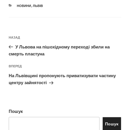
КАТЕГОРІЇ
НОВИНИ
,
ЛЬВІВ
Навігація
Попередній
НАЗАД
записів
запис:
У Львова на пішохідному переході збили на
смерть пластуна
Наступний
ВПЕРЕД
запис
На Львівщині пропонують приватизувати частину
центру зайнятості
Пошук
Пошук