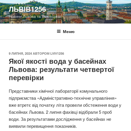
Перейти
ЛЬВІВ1256
до
Новини Львова та Львівщини
вмісту
Меню
ОПУБЛІКОВАНО
9 ЛИПНЯ, 2024
АВТОРОМ
LVIV1256
Якої якості вода у басейнах
Львова: результати четвертої
перевірки
Представники хімічної лабораторії комунального
підприємства «Адміністративно-технічне управління»
вже втретє від початку літа провели обстеження води у
басейнах Львова. 2 липня фахівці відібрали 5 проб
води. За результатами дослідження у басейнах не
виявили перевищення показників.