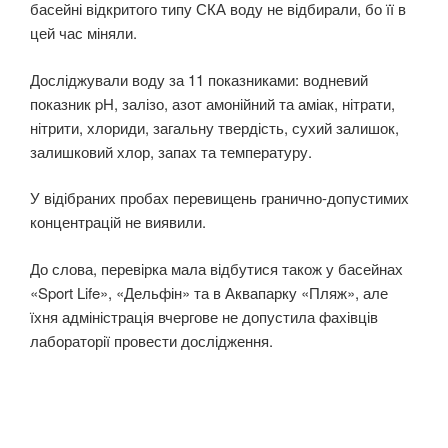
басейні відкритого типу СКА воду не відбирали, бо її в
цей час міняли.
Досліджували воду за 11 показниками: водневий
показник pH, залізо, азот амонійний та аміак, нітрати,
нітрити, хлориди, загальну твердість, сухий залишок,
залишковий хлор, запах та температуру.
У відібраних пробах перевищень гранично-допустимих
концентрацій не виявили.
До слова, перевірка мала відбутися також у басейнах
«Sport Life», «Дельфін» та в Аквапарку «Пляж», але
їхня адміністрація вчергове не допустила фахівців
лабораторії провести дослідження.