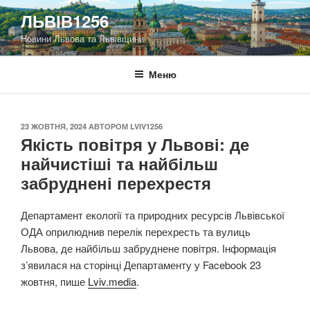
Перейти
ЛЬВІВ1256
до
Новини Львова та Львівщини
вмісту
Меню
ОПУБЛІКОВАНО
23 ЖОВТНЯ, 2024
АВТОРОМ
LVIV1256
Якість повітря у Львові: де
найчистіші та найбільш
забруднені перехрестя
Департамент екології та природних ресурсів Львівської
ОДА оприлюднив перелік перехресть та вулиць
Львова, де найбільш забруднене повітря. Інформація
з’явилася на сторінці Департаменту у Facebook 23
жовтня, пише
Lviv.media
.