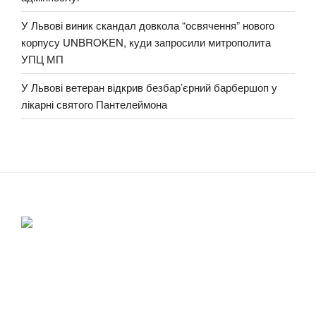
У Львові виник скандал довкола “освячення” нового
корпусу UNBROKEN, куди запросили митрополита
УПЦ МП
У Львові ветеран відкрив безбар’єрний барбершоп у
лікарні святого Пантелеймона