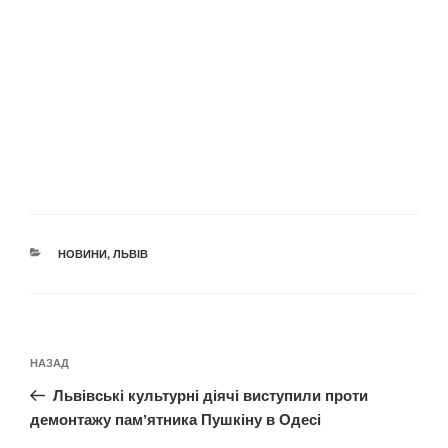
КАТЕГОРІЇ
НОВИНИ
,
ЛЬВІВ
Навігація
Попередній
НАЗАД
записів
запис:
Львівські культурні діячі виступили проти
демонтажу памʼятника Пушкіну в Одесі