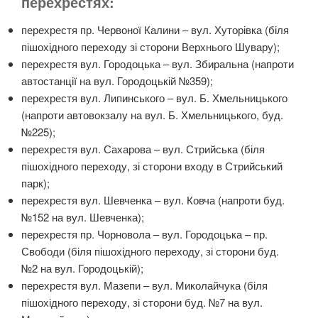
перехрестях:
перехрестя пр. Червоної Калини – вул. Хуторівка (біля
пішохідного переходу зі сторони Верхнього Шувару);
перехрестя вул. Городоцька – вул. Збиральна (напроти
автостанції на вул. Городоцькій №359);
перехрестя вул. Липинського – вул. Б. Хмельницького
(напроти автовокзалу на вул. Б. Хмельницького, буд.
№225);
перехрестя вул. Сахарова – вул. Стрийська (біля
пішохідного переходу, зі сторони входу в Стрийський
парк);
перехрестя вул. Шевченка – вул. Ковча (напроти буд.
№152 на вул. Шевченка);
перехрестя пр. Чорновола – вул. Городоцька – пр.
Свободи (біля пішохідного переходу, зі сторони буд.
№2 на вул. Городоцькій);
перехрестя вул. Мазепи – вул. Миколайчука (біля
пішохідного переходу, зі сторони буд. №7 на вул.