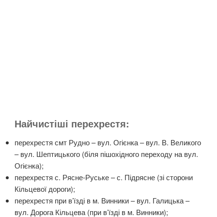
Найчистіші перехрестя:
перехрестя смт Рудно – вул. Огієнка – вул. В. Великого
– вул. Шептицького (біля пішохідного переходу на вул.
Огієнка);
перехрестя с. Рясне-Руське – с. Підрясне (зі сторони
Кільцевої дороги);
перехрестя при в’їзді в м. Винники – вул. Галицька –
вул. Дорога Кільцева (при в’їзді в м. Винники);